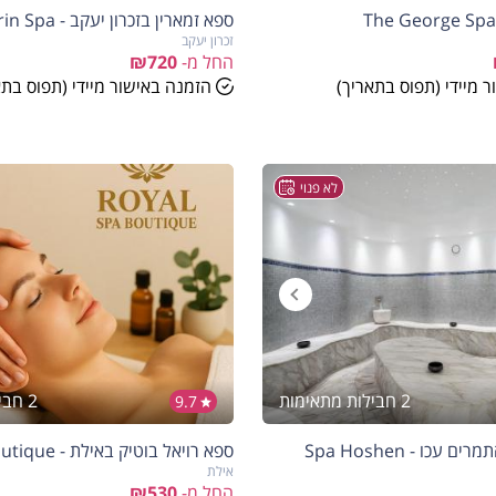
ספא זמארין בזכרון יעקב - Zamarin Spa
זכרון יעקב
החל מ-
₪720
 מיידי (תפוס בתאריך)
הזמנה באישור מיידי (תפוס בתא
לא פנוי
2 חבילות מתאימות
2 חבילות מתאימות
9.7
עכו - Spa Hoshen
ספא רויאל בוטיק באילת - Royal spa boutique
אילת
החל מ-
₪530