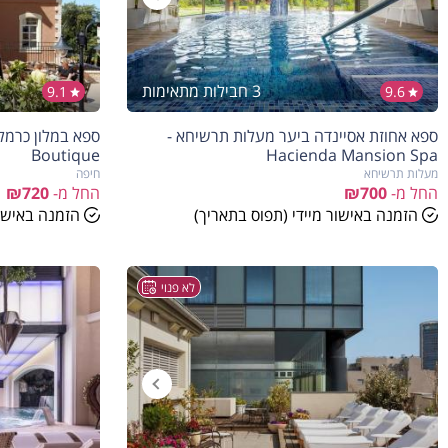
3 חבילות מתאימות
9.1
9.6
ספא אחוזת אסיינדה ביער מעלות תרשיחא -
Boutique
Hacienda Mansion Spa
מעלות תרשיחא
חיפה
החל מ-
₪700
החל מ-
₪720
הזמנה באישור מיידי (תפוס בתאריך)
הזמנה באישור
לא פנוי