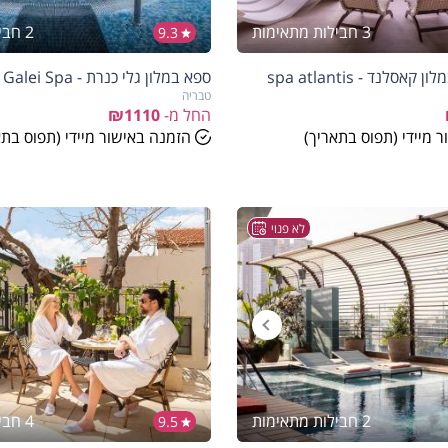
3 חבילות מתאימות
2 חבילות מתאימות
9.3
לנד - spa atlantis
ספא במלון גלי כנרת - Galei Spa
טבריה
החל מ-
₪1110
 מיידי (תפוס בתאריך)
הזמנה באישור מיידי (תפוס בתא
לא פנוי
2 חבילות מתאימות
4 חבילות מתאימות
9.5