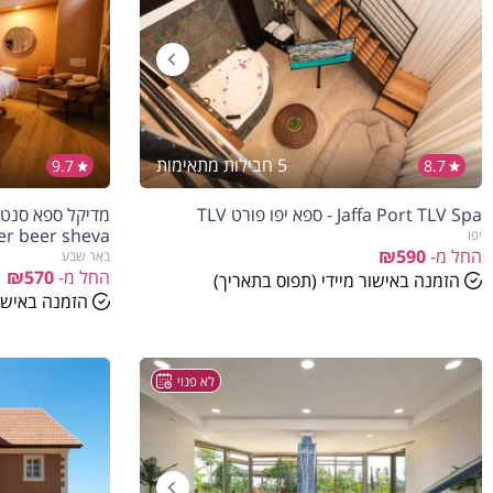
5 חבילות מתאימות
9.7
8.7
Jaffa Port TLV Spa - ספא יפו פורט TLV
er beer sheva
יפו
החל מ-
₪590
באר שבע
החל מ-
₪570
הזמנה באישור מיידי (תפוס בתאריך)
הזמנה באישור
לא פנוי