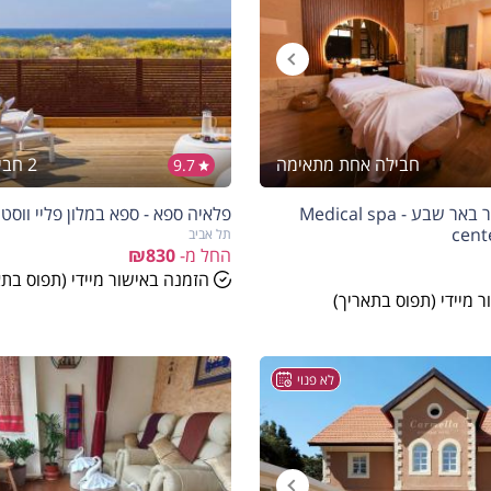
חבילה אחת מתאימה
2 חבילות מתאימות
9.7
מדיקל ספא סנטר באר שבע - Medical spa
פלאיה ספא - ספא במלון פליי ווסט
cent
תל אביב
החל מ-
₪830
הזמנה באישור מיידי (תפוס בתא
 מיידי (תפוס בתאריך)
לא פנוי