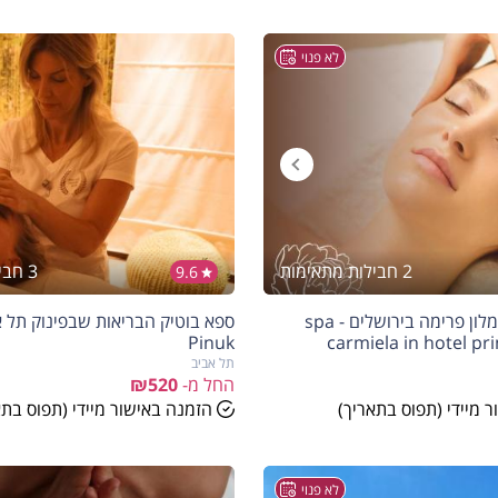
לא פנוי
2 חבילות מתאימות
3 חבילות מתאימות
9.6
ספא כרמיאלה במלון פרימה בירושלים - spa
Pinuk
carmiela in hotel p
תל אביב
החל מ-
₪520
 מיידי (תפוס בתאריך)
הזמנה באישור מיידי (תפוס בתא
לא פנוי