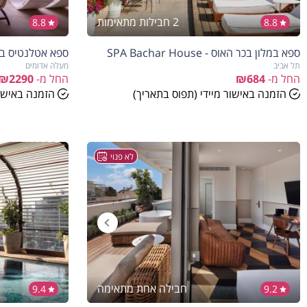
2 חבילות מתאימות
8.8
8.8
ספא במלון בכר האוס - SPA Bachar House
ספא אטלנטיס במלון קאס
תל אביב
מעלה אדומים
החל מ-
₪684
החל מ-
₪2290
הזמנה באישור מיידי (תפוס בתאריך)
הזמנה באישור
לא פנוי
חבילה אחת מתאימה
9.4
9.2