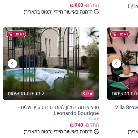
החל מ-
₪860
ריך)
הזמנה באישור מיידי (תפוס בתאריך)
לא פנוי
לא פנוי
2 חבילות מתאימות
8.0
מלון וילה בראון ירושלים - Villa Brown
ספא אדמה במלון לאונרדו בוטיק ירושלים -
Leonardo Boutique
ירושלים
החל מ-
₪740
ריך)
הזמנה באישור מיידי (תפוס בתאריך)