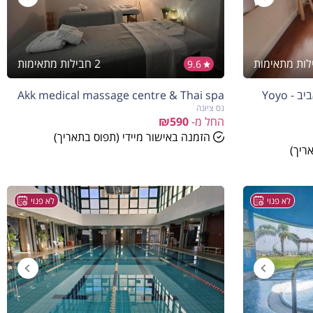
2 חבילות מתאימות
9.6
יויו קליניקה לעיסוי תאילנדי בתל אביב - Yoyo
Akk medical massage centre & Thai spa
נס ציונה
החל מ-
₪590
הזמנה באישור מיידי (תפוס בתאריך)
ריך)
לא פנוי
לא פנוי