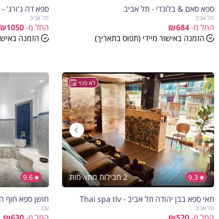
ספא סאם & בלונדי - תל אביב
ספא דה ג'ורג' - The George Spa
תל אביב
תל אביב
החל מ-
₪684
החל מ-
₪1050
הזמנה באישור מיידי (תפוס בתאריך)
הזמנה באישור
לא פנוי
2 חבילות מתאימות
9.6
9.3
הנחה
5%
תאי ספא בבן יהודה תל אביב - Thai spa tlv
חושן ספא חוף התמרים 
בהזמנה להיום
תל אביב
עכו
החל מ-
₪520
החל מ-
₪630