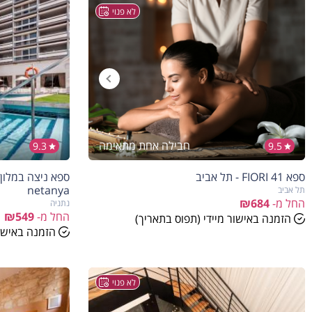
לא פנוי
חבילה אחת מתאימה
9.3
9.5
ספא FIORI 41 - תל אביב
netanya
תל אביב
החל מ-
₪684
נתניה
החל מ-
₪549
הזמנה באישור מיידי (תפוס בתאריך)
הזמנה באישור
לא פנוי