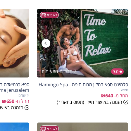
לא פנוי
7 חבילות מתאימות
9.0
הנחה
5%
פלמינגו ספא במלון מרום חיפה - Flamingo Spa
בהזמנה להיום
rima jerusalem
חיפה
החל מ-
₪640
ירושלים
החל מ-
₪650
הזמנה באישור מיידי (תפוס בתאריך)
הזמנה באישור
לא פנוי