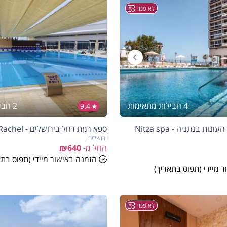
לא פנוי
4 חבילות מתאימות
2 חבילות מתאימות
9.4
הנחה
10%
ספא ניצה במלון העונות בנתניה - Nitza spa
ספא רמת רחל בירושלים - Spa Ramat Rachel
בהזמנה להיום
ירושלים
החל מ-
₪640
הזמנה באישור מיידי (תפוס בתא
 מיידי (תפוס בתאריך)
לא פנוי