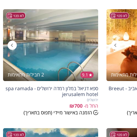
לא פנוי
לא פנוי
2 חבילות מתאימות
9.1
הנחה
10%
ספא בוטיק הבריאות שבפינוק תל אביב - Breeut
ספא דניאל במלון רמדה ירושלים - spa ramada
בהזמנה להיום
jerusalem hotel
ירושלים
החל מ-
₪700
ריך)
הזמנה באישור מיידי (תפוס בתאריך)
לא פנוי
לא פנוי