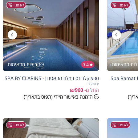
לא פנוי
לא פנוי
3 חבילות מתאימות
9.4
ספא קלרינס במלון התאטרון - SPA BY CLARINS
ירושלים
החל מ-
₪960
ריך)
הזמנה באישור מיידי (תפוס בתאריך)
לא פנוי
לא פנוי