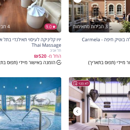
3 חבילות מתאימות
4 חבילות מתאימות
9.0
ספא במלון כרמלה בוטיק חיפה - Carmela
Thai Massage
תל אביב
החל מ-
₪520
 מיידי (תפוס בתאריך)
הזמנה באישור מיידי (תפוס בתא
לא פנוי