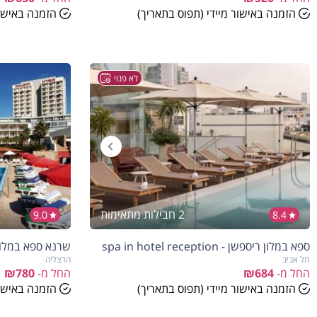
הזמנה באישור מיידי (תפוס בתאריך)
הזמנה באישור
לא פנוי
2 חבילות מתאימות
9.0
8.4
ספא במלון ריספשן - spa in hotel reception
שרנא ספא במלון השרו
תל אביב
הרצליה
החל מ-
₪684
החל מ-
₪780
הזמנה באישור מיידי (תפוס בתאריך)
הזמנה באישור