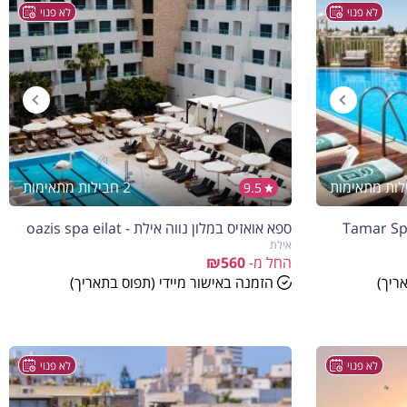
לא פנוי
לא פנוי
2 חבילות מתאימות
9.5
ספא אואזיס במלון נווה אילת - oazis spa eilat
אילת
החל מ-
₪560
ריך)
הזמנה באישור מיידי (תפוס בתאריך)
לא פנוי
לא פנוי