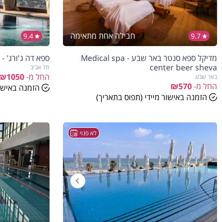
חבילה אחת מתאימה
9.4
9.7
מדיקל ספא סנטר באר שבע - Medical spa
ספא דה ג'ורג' - The George Spa
center beer sheva
תל אביב
החל מ-
₪1050
באר שבע
החל מ-
₪570
הזמנה באישור
הזמנה באישור מיידי (תפוס בתאריך)
לא פנוי