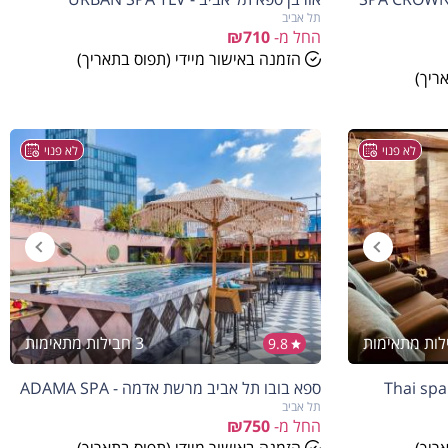
תל אביב
החל מ-
₪710
הזמנה באישור מיידי (תפוס בתאריך)
ריך)
לא פנוי
לא פנוי
3 חבילות מתאימות
9.8
הנחה
7%
ספא בובו תל אביב מרשת אדמה - ADAMA SPA
בהזמנה להיום
תל אביב
החל מ-
₪750