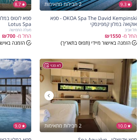
2 חבילות מתאימות
8.7
9.3
OKOA Spa The David Kempinski - ספא
ספא לוטוס במלו
אוקואה במלון קמפינסקי
Lotus Spa
תל אביב
מעלה החמישה
החל מ-
₪1550
החל מ-
₪700
הזמנה באישור מיידי (תפוס בתאריך)
הזמנה באישור
לא פנוי
2 חבילות מתאימות
9.0
10.0
הנחה
5%
ספא אקוואלין - Spa Aqualyn