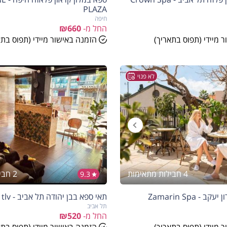
PLAZA
חיפה
החל מ-
₪660
 מיידי (תפוס בתאריך)
הזמנה באישור מיידי (תפוס בתא
לא פנוי
4 חבילות מתאימות
2 חבילות מתאימות
9.3
- Zamarin Spa
תאי ספא בבן יהודה תל אביב - Thai spa tlv
תל אביב
החל מ-
₪520