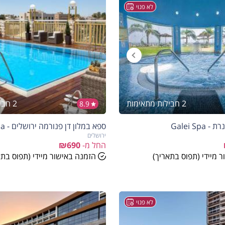
לא פנוי
2 חבילות מתאימות
2 חבילות מתאימות
8.9
הנחה
10%
Galei Sp
ספא במלון דן פנורמה ירושלים - Tamar Spa
בהזמנה להיום
ירושלים
החל מ-
₪690
 מיידי (תפוס בתאריך)
הזמנה באישור מיידי (תפוס בתא
לא פנוי