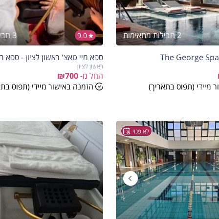
2 חבילות מתאימות
3 חבילות מתאימות
9.0
ספא מיי טאצ' ראשון לציון - ספא ר
ראשון לציון
החל מ-
₪700
 מיידי (תפוס בתאריך)
הזמנה באישור מיידי (תפוס בתא
לא פנוי