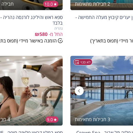
2 חבילות מתאימות
חבילה 
10.0
ן יערים קיבוץ מעלה החמישה -
ספא ראש והילינג לורנסה נהריה -
בלבד
נהריה
החל מ-
₪580
 מיידי (תפוס בתאריך)
הזמנה באישור מיידי (תפוס בתא
לא פנוי
3 חבילות מתאימות
4 חבילות מתאימות
9.0
ספא במלון קראון פלזה תל אביב - Crown Spa
ספא ב