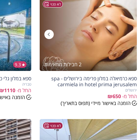
לא פנוי
2 חבילות מתאימות
9.3
ספא כרמיאלה במלון פרימה בירושלים - spa
ספא במלון גלי כנרת - a
carmiela in hotel prima jerusalem
טבריה
החל מ-
₪1110
ירושלים
החל מ-
₪650
הזמנה באישור
הזמנה באישור מיידי (תפוס בתאריך)
לא פנוי