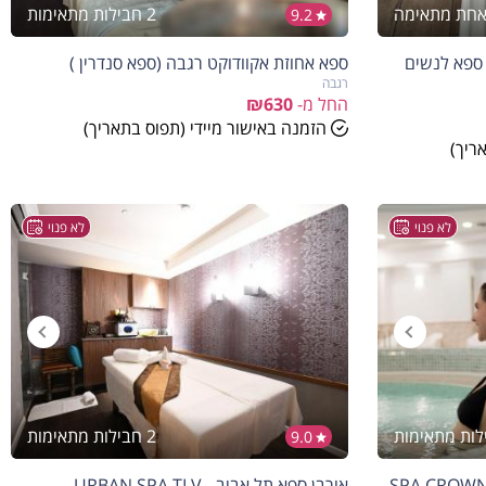
אחת מתאימה
2 חבילות מתאימות
9.2
 ספא לנשים
ספא אחוזת אקוודוקט רגבה (ספא סנדרין )
רגבה
החל מ-
₪630
הזמנה באישור מיידי (תפוס בתאריך)
ריך)
לא פנוי
לא פנוי
2 חבילות מתאימות
9.0
מלון קראון פלאזה חיפה - SPA CROWNE
אורבן ספא תל אביב - URBAN SPA TLV