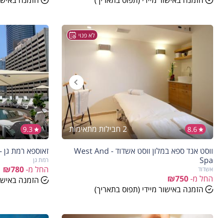
הזמנה באישור מיידי (תפוס בתאריך)
הזמנה באישור
לא פנוי
2 חבילות מתאימות
9.3
8.6
ווסט אנד ספא במלון ווסט אשדוד - West And
זאוספא רמת גן - Zeuspa
Spa
רמת גן
החל מ-
₪780
אשדוד
החל מ-
₪750
הזמנה באישור
הזמנה באישור מיידי (תפוס בתאריך)