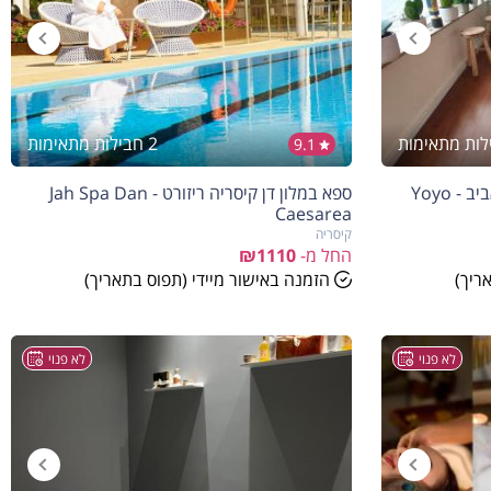
2 חבילות מתאימות
9.1
יויו קליניקה לעיסוי תאילנדי בתל אביב - Yoyo
ספא במלון דן קיסריה ריזורט - Jah Spa Dan
Caesarea
קיסריה
החל מ-
₪1110
ריך)
הזמנה באישור מיידי (תפוס בתאריך)
לא פנוי
לא פנוי