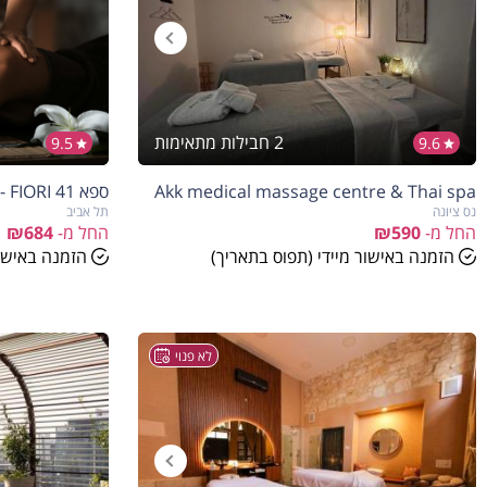
2 חבילות מתאימות
9.5
9.6
Akk medical massage centre & Thai spa
ספא FIORI 41 - תל אביב
נס ציונה
תל אביב
החל מ-
₪590
החל מ-
₪684
הזמנה באישור מיידי (תפוס בתאריך)
הזמנה באישור
לא פנוי