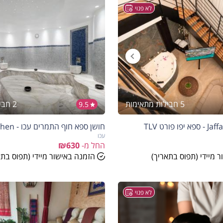
לא פנוי
5 חבילות מתאימות
2 חבילות מתאימות
9.5
הנחה
5%
פורט TLV
חושן ספא חוף התמרים עכו - Spa Hoshen
בהזמנה להיום
עכו
החל מ-
₪630
 מיידי (תפוס בתאריך)
הזמנה באישור מיידי (תפוס בתא
לא פנוי