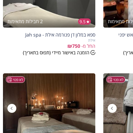
2 חבילות מתאימות
9.5
אש יפני
ספא במלון דן פנורמה אילת - Jah spa
אילת
החל מ-
₪750
ריך)
הזמנה באישור מיידי (תפוס בתאריך)
לא פנוי
לא פנוי