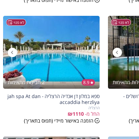
ריך)
הזמנה באישור מיידי (תפוס בתאריך)
לא פנוי
לא פנוי
2 חבילות מתאימות
8.9
ושלים -
ספא במלון דן אכדיה הרצליה - jah spa At dan
accaddia herzliya
הרצליה
החל מ-
₪1110
ריך)
הזמנה באישור מיידי (תפוס בתאריך)