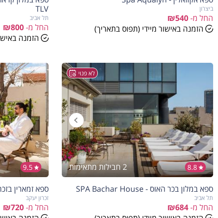
בהזמנה להיום
TLV
ביצרון
החל מ-
₪540
תל אביב
החל מ-
₪800
הזמנה באישור מיידי (תפוס בתאריך)
הזמנה באישור
לא פנוי
2 חבילות מתאימות
9.5
8.8
ספא במלון בכר האוס - SPA Bachar House
ספא זמארין בזכרון יעקב 
תל אביב
זכרון יעקב
החל מ-
₪684
החל מ-
₪720