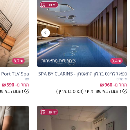
לא פנוי
3 חבילות מתאימות
8.7
9.4
ספא קלרינס במלון התאטרון - SPA BY CLARINS
Jaffa Port TLV Spa - ספא יפו 
ירושלים
יפו
החל מ-
₪960
החל מ-
₪590
הזמנה באישור מיידי (תפוס בתאריך)
הזמנה באישור
לא פנוי