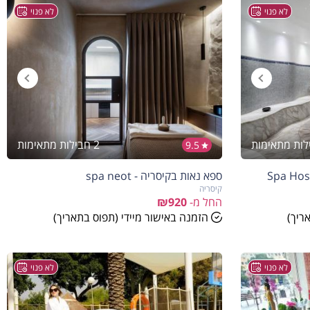
לא פנוי
לא פנוי
2 חבילות מתאימות
9.5
ספא נאות בקיסריה - spa neot
קיסריה
החל מ-
₪920
ריך)
הזמנה באישור מיידי (תפוס בתאריך)
לא פנוי
לא פנוי