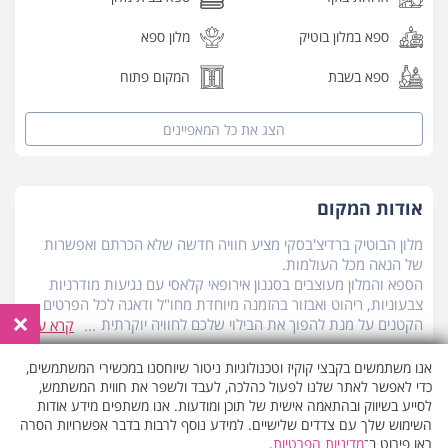
ספא במלון בוטיק
מלון ספא
ספא בשבת
המקום פתוח
הצג את כל
המאפיינים
אודות המקום
מלון הבוטיק ברדיצ'בסקי מציע חוויה חדשה שלא הכרתם ואפשרות
של הנאה מכל העולמות.
הספא והמלון מעוצבים בסגנון אירופאי קלאסי עם נגיעות מודרניות
צבעוניות, ריהוט ואבזור בהזמנה מיוחדת מחו"ל ודאגה לכל הפרטים
×
הקטנים על מנת להפוך את הבילוי שלכם לחוויה יוקרתית
קרא עוד
ובלתי נשכחת. במלון תוכלו לבלות בבר הקוקטיילים הנחשב לאחד
הברים המדוברים ביותר בתל אביב- "בל בוי", המציע מגוון קוקטיילים
אנו משתמשים בקבצי קוקיז וטכנולוגיות ניטור שיוחסנו במכשירי המשתמשים,
מיוחדים ומעוצבים להשלמת החוויה שלכם.
כדי לאפשר לאתר שלנו לפעול כהלכה, לעבד ולשפר את חווית המשתמש,
שעות פעילות הספא
הספא שוכן ברח' ברדיצ'בסקי השקט בתל אביב, ממש במרחק הליכה
לסייע בשיווק ובהתאמה אישית של תוכן ומודעות. אנו משתפים מידע אודות
קצר מרח' רוטשילד וכל מרכזה הסואן של העיר, ובכך מעניק לכם
השימוש שלך עם צדדים שלישיים. למידע נוסף לרבות בדבר אפשרויות הסרה
יום ראשון
09:00 - 21:00
ראו פירוט ב־
מדיניות הפרטיות
.
אפשרות של בילוי זוגי אינטימי ורגוע לצד האפשרות לצאת ולבלות.