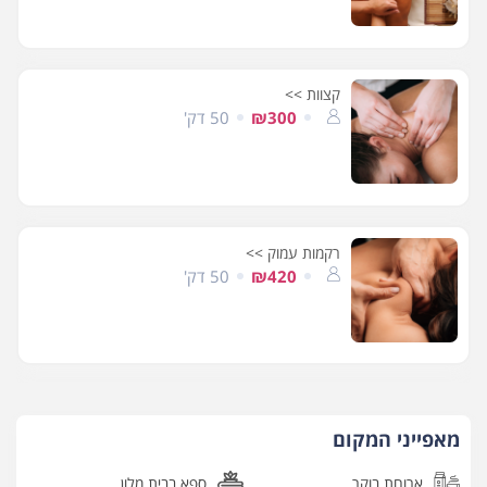
קצוות >>
₪300
50 דק'
רקמות עמוק >>
₪420
50 דק'
מאפייני המקום
ארוחת בוקר
ספא בבית מלון