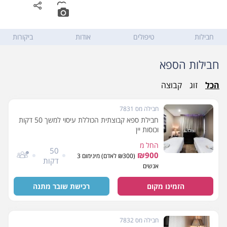
ברדיצ'בסקי 14
,
תל אביב
חבילות
טיפולים
אודות
ביקורות
חבילות הספא
הכל
זוג
קבוצה
חבילה מס 7831
חבילת ספא קבוצתית הכוללת עיסוי למשך 50 דקות
וכוסות יין
החל מ
50
₪900
(₪300 לאדם) מינימום 3
דקות
אנשים
הזמינו מקום
רכישת שובר מתנה
חבילה מס 7832