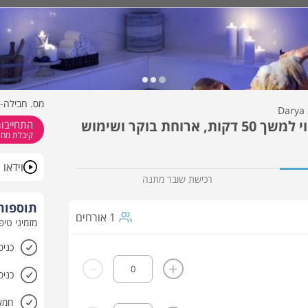
כמה תהיו?
מתי?
D
מס. חבילה- 8867
חבילת ספא ליחיד הכוללת עיסוי למשך 50 דקות, ארוחת בוקר ושימוש
התחייבות
קיבלת מחיר
וידאו
רכישת שובר מתנה
תוספות 
1 אורחים
מזמיני טיפ
כניס
-
+
חמא