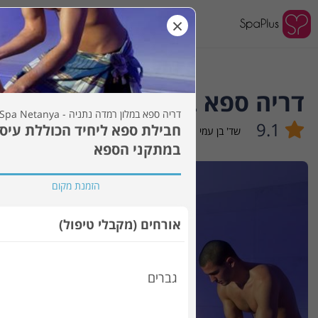
×
לאן?
דריה ספא במלון רמדה נתניה - arya Spa Netanya
דריה ספא במלון רמדה נתניה - Darya Spa Netanya
9.1
שד' בן עמי 41
,
נתניה
במתקני הספא
הזמנת מקום
אורחים (מקבלי טיפול)
גברים