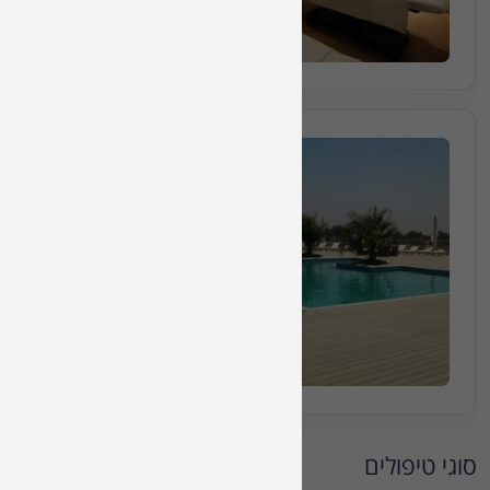
הזמינו מקום
חבילה מס 8869
חבילת ספא יחיד הכוללת עיסוי למשך 50 דקות ושי
50 דקות
₪430
החל מ
הזמינו מקום
סוגי טיפולים