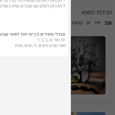
* הכניסה למתחם הספא הינה מגיל 18 ומעלה
* לא ניתן לשלם עם שוברים שלא בשת"פ
חבילות הספא
הכל
יחיד
זוג
קבוצה
הבדלי מחירים בין ימי חול לסופי שבוע
ימי חול: א',ב',ג',ד'
חבילה מס 88701
סופי שבוע וחגים: ה',שישי,שבת
חבילת ספא זוגית הכוללת עיסוי זוגי למשך 50 דקות, ארוח
50 דקות
₪1060
החל מ
הזמינו מקום