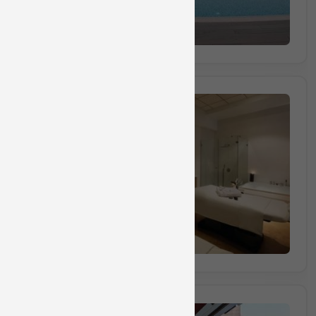
הזמינו מקום
חבילה מס 8868
חבילת ספא לקבוצות החל מ-3 אורחים הכוללת עיסוי למשך 50 דקות ושימוש במתקני הס
₪1290
החל מ
(₪430 לאדם) מינימום 3 אנשים
הזמינו מקום