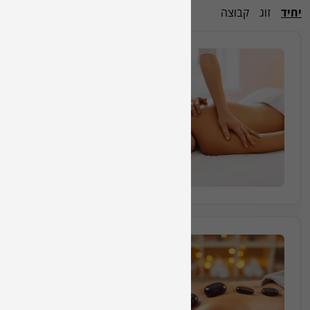
יחיד
זוג
קבוצה
עיסוי משולב >>
50 דק'
₪430
70 דק'
₪600
90 דק'
₪775
אבנים חמות >>
50 דק'
₪430
70 דק'
₪620