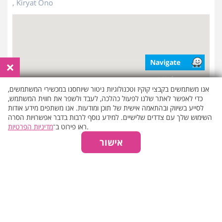
, Kiryat Ono
×
Navigate
now!
אנו משתמשים בקבצי קוקיז וטכנולוגיות ניטור שיוחסנו במכשירי המשתמשים,
כדי לאפשר לאתר שלנו לפעול כהלכה, לעבד ולשפר את חווית המשתמש,
Verified Reviews
לסייע בשיווק ובהתאמה אישית של תוכן ומודעות. אנו משתפים מידע אודות
Add
reviews
השימוש שלך עם צדדים שלישיים. למידע נוסף לרבות בדבר אפשרויות הסרה
2
Reviews
10.0
מדיניות הפרטיות
ראו פירוט ב־
.
אישור
Alyssa P.
03.04.2026
perfect
Revital A.
read more
15.08.2025
Wow, I have no words. It started with excellent service from the
moment I ordered. Aviv was attentive to my time and wishes. This