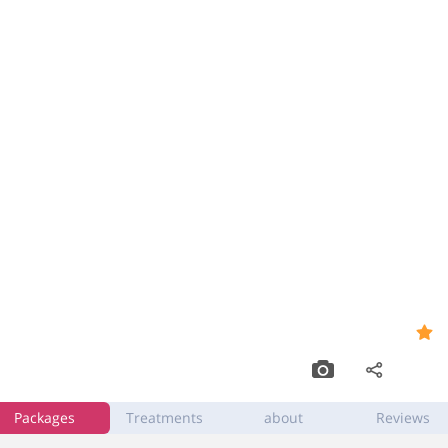
Ko Thai Massage
9.4
Bograshov 4
,
Tel Aviv
Packages
Treatments
about
Reviews