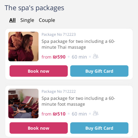
The spa's packages
All
Single
Couple
Package No 712223
Spa package for two including a 60-
minute Thai massage
₪590
60 min
from
Book now
Buy Gift Card
Package No 712222
Spa package for two including a 60-
minute foot massage
₪510
60 min
from
Book now
Buy Gift Card