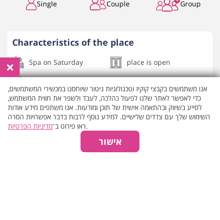
Single
Couple
Group
Characteristics of the place
×
Spa on Saturday
place is open
ספא תאילנדי
back shoulders and neck
אנו משתמשים בקבצי קוקיז וטכנולוגיות ניטור שיוחסנו במכשירי המשתמשים,
כדי לאפשר לאתר שלנו לפעול כהלכה, לעבד ולשפר את חווית המשתמש,
foot massage
Swedish
לסייע בשיווק ובהתאמה אישית של תוכן ומודעות. אנו משתפים מידע אודות
השימוש שלך עם צדדים שלישיים. למידע נוסף לרבות בדבר אפשרויות הסרה
מדיניות הפרטיות
ראו פירוט ב־
.
show all
the characteristics
אישור
About the place
You have arrived at the most vibrant, colorful, and central
city in the country, and you are looking for a moment of
physical and mental peace and tranquility. Ko Thai Spa,
located in Tel Aviv, invites you on a wonderful journey