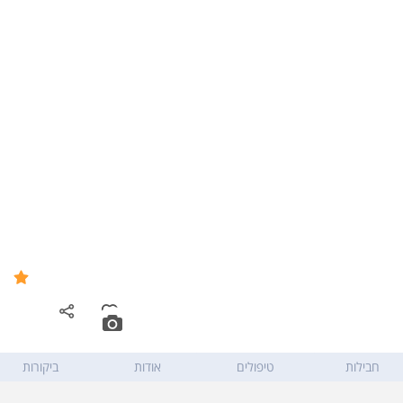
ספא הולמס פלייס רחובות -
7.9
Holmes Place Rehovot
דרך הים 23, קניון אמריקן סיטי
,
רחובות
חבילות
טיפולים
אודות
ביקורות