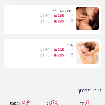
רקמות עמוק >>
₪265
50 דק'
₪285
75 דק'
שוודי >>
₪225
50 דק'
₪285
75 דק'
בנה בעצמך
יחיד
זוג
קבוצה