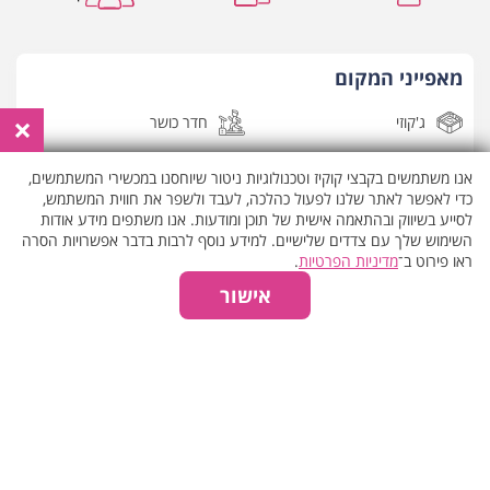
מאפייני המקום
×
ג'קוזי
חדר כושר
בריכה פנימית
סאונה יבשה
אנו משתמשים בקבצי קוקיז וטכנולוגיות ניטור שיוחסנו במכשירי המשתמשים,
כדי לאפשר לאתר שלנו לפעול כהלכה, לעבד ולשפר את חווית המשתמש,
המקום פתוח
עיסוי הריון
לסייע בשיווק ובהתאמה אישית של תוכן ומודעות. אנו משתפים מידע אודות
השימוש שלך עם צדדים שלישיים. למידע נוסף לרבות בדבר אפשרויות הסרה
ראו פירוט ב־
מדיניות הפרטיות
.
הצג את כל
המאפיינים
אישור
אודות המקום
הולמס פלייס הינה רשת מועדוני כושר עם מתחם בריאות וספא
ספא הולמס פלייס השוכן בקניון אמריקן סיטי שברחובות הינו ספא
מקצועי בעל אווירה מדהימה ובריאה.
במתחם הספא תיהנו ממגוון טיפולי ספא ועיסויים מקצועיים ואיכותיים
אשר יגרמו לתחושת שחרור בכל חלקי גופכם.
קרא עוד