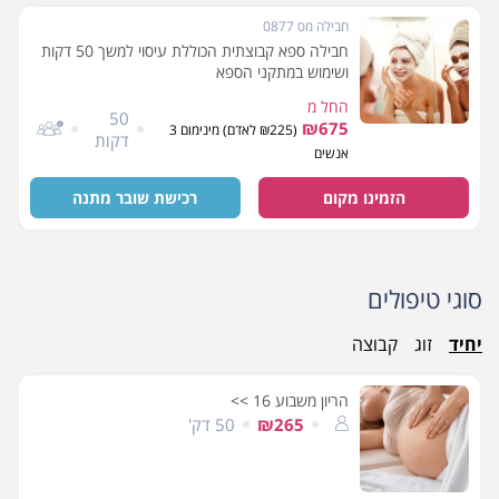
חבילה מס 0877
חבילה ספא קבוצתית הכוללת עיסוי למשך 50 דקות
ושימוש במתקני הספא
החל מ
50
₪675
(₪225 לאדם) מינימום 3
דקות
אנשים
הזמינו מקום
רכישת שובר מתנה
סוגי טיפולים
יחיד
זוג
קבוצה
הריון משבוע 16 >>
₪265
50 דק'