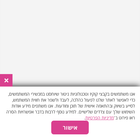
הריון משבוע 16 >>
₪315
45 דק'
מרבד הקסמים >>
×
₪415
75 דק'
אנו משתמשים בקבצי קוקיז וטכנולוגיות ניטור שיוחסנו במכשירי המשתמשים,
כדי לאפשר לאתר שלנו לפעול כהלכה, לעבד ולשפר את חווית המשתמש,
לסייע בשיווק ובהתאמה אישית של תוכן ומודעות. אנו משתפים מידע אודות
השימוש שלך עם צדדים שלישיים. למידע נוסף לרבות בדבר אפשרויות הסרה
עיסוי קלאסי >>
ראו פירוט ב־
מדיניות הפרטיות
.
₪415
75 דק'
יש לבחור כמות אורחים גברים/נשים
₪305
אישור
₪305
45 דק'
₪345
60 דק'