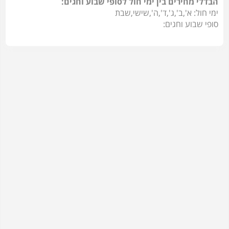
הבדלי מחירים בין ימי חול לסופי שבוע וחגים:
ימי חול: א',ב',ג',ד',ה',שישי,שבת
סופי שבוע וחגים: