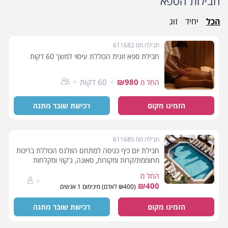
חבילות הספא
הכל
יחיד
זוג
חבילה מס 611682
חבילת ספא זוגית הכוללת עיסוי למשך 60 דקות
₪980
60 דקות
החל מ
הזמינו מקום
רכישת שובר מתנה
חבילה מס 611685
חבילת יום כיף כניסה למִתחם הוולנס הכוללת בריכות
מחוממת/קרות ומקורות, סאונה, ג'קוזי ומקלחות
החל מ
₪400
(₪400 לאדם) מינימום 1 אנשים
הזמינו מקום
רכישת שובר מתנה