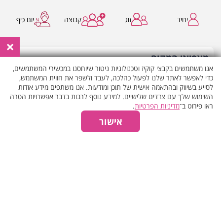
יחיד
זוג
קבוצה
יום כיף
×
מאפייני המקום
אנו משתמשים בקבצי קוקיז וטכנולוגיות ניטור שיוחסנו במכשירי המשתמשים,
כדי לאפשר לאתר שלנו לפעול כהלכה, לעבד ולשפר את חווית המשתמש,
וולנס ספא
ספא בבית מלון
לסייע בשיווק ובהתאמה אישית של תוכן ומודעות. אנו משתפים מידע אודות
השימוש שלך עם צדדים שלישיים. למידע נוסף לרבות בדבר אפשרויות הסרה
ספא במלון בוטיק
מלון ספא
ראו פירוט ב־
מדיניות הפרטיות
.
המקום פתוח
טיפול פנים
אישור
הצג את כל
המאפיינים
אודות המקום
במלון קסיה בירושלים נחנך מתחם וולנס חדשני המביא ארצה את
בשורת ה-Urban Resort, עם דגש על תפיסת ה-Social
Wellness גישה הרואה בטיפוח הגוף והנפש חוויה משותפת, דינמית