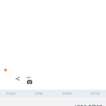
קסיה מרכז וולנס וספא -
9.8
Cassia wellness and Spa
דוד המלך 32
,
ירושלים
חבילות
טיפולים
אודות
ביקורות