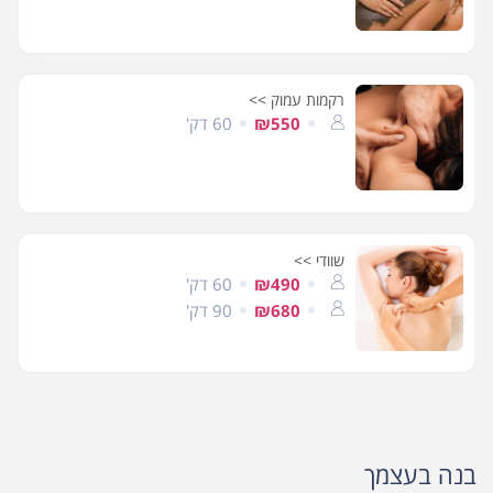
רקמות עמוק >>
₪550
60 דק'
שוודי >>
₪490
60 דק'
₪680
90 דק'
בנה בעצמך