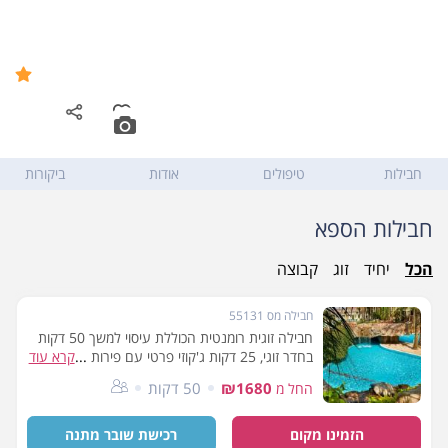
ספא יערות הכרמל במלון רויאל
8.9
ביץ' אילת - Royal Beach
החוף הצפוני
,
אילת
חבילות
טיפולים
אודות
ביקורות
חבילות הספא
הכל
יחיד
זוג
קבוצה
חבילה מס 55131
חבילה זוגית רומנטית הכוללת עיסוי למשך 50 דקות
...
בחדר זוגי, 25 דקות ג'קוזי פרטי עם פירות ויין, ארוחת
קרא עוד
בוקר ושימוש במתקני הספא
₪1680
50 דקות
החל מ
הזמינו מקום
רכישת שובר מתנה