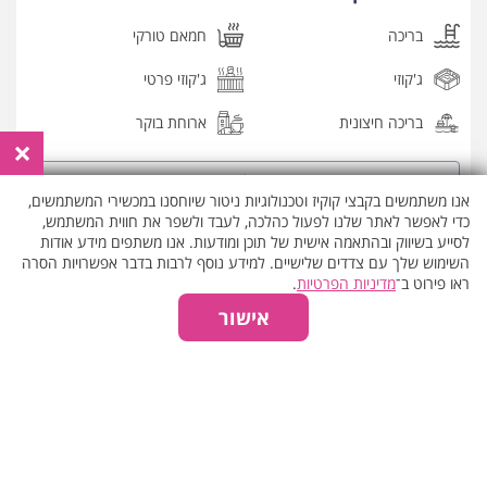
בריכה
חמאם טורקי
ג'קוזי
ג'קוזי פרטי
בריכה חיצונית
ארוחת בוקר
×
הצג את כל
המאפיינים
אנו משתמשים בקבצי קוקיז וטכנולוגיות ניטור שיוחסנו במכשירי המשתמשים,
כדי לאפשר לאתר שלנו לפעול כהלכה, לעבד ולשפר את חווית המשתמש,
לסייע בשיווק ובהתאמה אישית של תוכן ומודעות. אנו משתפים מידע אודות
אודות המקום
השימוש שלך עם צדדים שלישיים. למידע נוסף לרבות בדבר אפשרויות הסרה
ראו פירוט ב־
מדיניות הפרטיות
.
חווית אירוח מפנקת, עשירה ויוקרתית מחכה לכם בספא המפואר
אישור
במלון רויאל-ביץ' אילת.
מותג הספא המצליח יערות הכרמל פועל במלון המרשים שבעיר
הדרומית אילת, ומזמין אתכם ליהנות מבילוי איכותי וקסום.
מתחם הספא האלגנטי הנו מרווח ומרהיב, בו מגוון חדרי טיפולים
קרא עוד
מעוצבים ומאובזרים, מתקני ספא כגון סאונה יבשה, ג'קוזי מרכזי, חמאם
טורקי ומלתחות, חלל מנוחה מפנק לאורחי הספא ואף פינת שיזוף
לחודשי הקיץ.
שעות פעילות הספא
בספא יערות הכרמל באילת נעשים מבחר טיפולי גוף ויופי על ידי