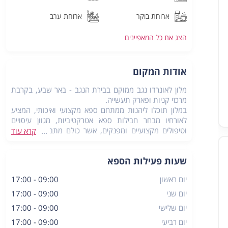
ארוחת בוקר
ארוחת ערב
הצג את כל
המאפיינים
אודות המקום
מלון לאונרדו נגב ממוקם בבירת הנגב - באר שבע, בקרבת
מרכזי קניות ופארק תעשייה.
במלון תוכלו ליהנות ממתחם ספא מקצועי ואיכותי, המציע
לאורחיו מבחר חבילות ספא אטרקטיביות, מגוון עיסויים
וטיפולים מקצועיים ומפנקים, אשר כולם מתבצעים על ידי
קרא עוד
אנשי מקצוע הטובים בתחומם, בארבעת חדרי הטיפולים
שבמקום.
שעות פעילות הספא
כמו כן, במתחם הספא ישנם מתקני ספא: בריכה
חיצונית, סאונה רטובה, סאונה יבשה וחדר כושר לשימושכם.
יום ראשון
09:00 - 17:00
ספא לאונרדו נגב בבאר שבע יעניק לכם חווית ספא מפנקת
במיוחד ובלתי נשכחת.
יום שני
09:00 - 17:00
יום שלישי
09:00 - 17:00
יום רביעי
09:00 - 17:00