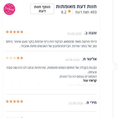
חוות דעת מאומתות
הוסף חוות
דעת
493
חוות דעת
8.2
זהבה ב.
04.08.2026
הייתי מרוצה מאוד מהמסאג הג׳קוזי היה כייף ארוחת בוקר טעון שיפור .היחס
טוב של נותני שירות. הבריכההסיגנון של האנשים פחות אהבתי .
קרא/י עוד
אלינור ח.
04.08.2026
הבנות בקבלה של מתחם הספא מהממות, שירותיות ונתנו לנו הרגשה טובה
ונעימה.
המסאז'ים עצמם היו על הפנים.
קרא/י עוד
ביקשתי רפלקסולוגיה - קיבלתי ליטופים עד הברך וכדי להעביר קצת זמן
קיבלתי ליטופים בצוואר.
בעלי ביקש מסאז רקמות עמוק - קיבל ליטופים בגב.
בקיצור לא להיט.
הזמנו פלטת פירות - המראה שלה היה מהמם והפירות היו טריים וטעימים.
מירי פ.
02.08.2026