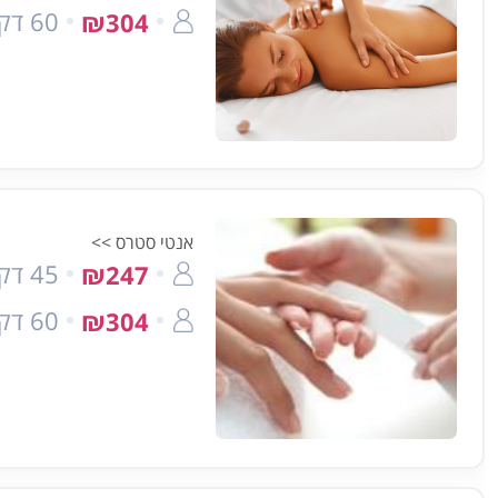
60 דק'
₪304
אנטי סטרס >>
45 דק'
₪247
60 דק'
₪304