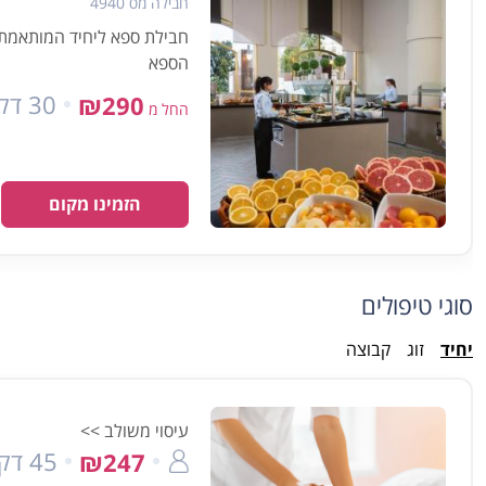
חבילה מס 4940
הספא
30 דקות
₪290
החל מ
הזמינו מקום
סוגי טיפולים
יחיד
זוג
קבוצה
עיסוי משולב >>
45 דק'
₪247