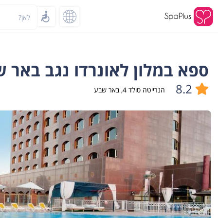
לאן?
ספא במלון לאונרדו נגב באר שבע - o Negev
8.2
הנרייטה סולד 4
,
באר שבע