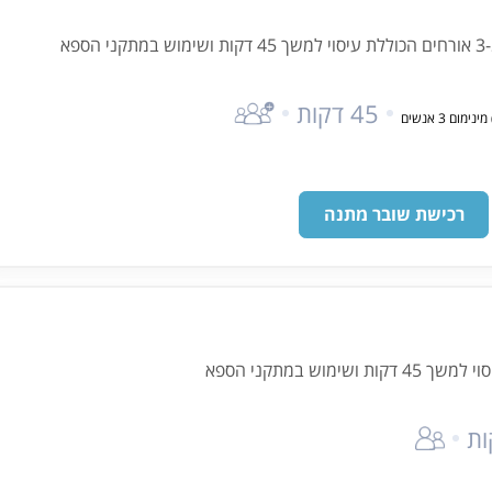
פא
45 דקות
רכישת שובר מתנה
ימוש במתקני הספא