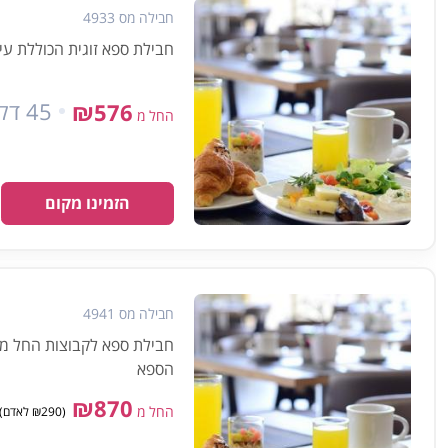
חבילה מס 4933
חבילת ספא זוגית הכוללת עיסוי למשך 45 דקות, ארוחת בוקר
45 דקות
₪576
החל מ
הזמינו מקום
חבילה מס 4941
הספא
₪870
החל מ
(₪290 לאדם) מינימום 3 אנשים