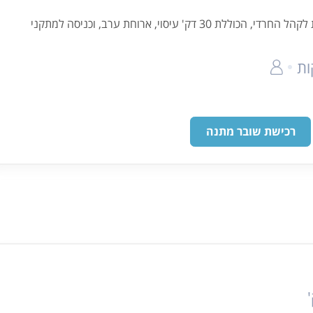
חבילת ספא ליחיד המותאמת לקהל החרדי, הכוללת 30 דק' עיסוי, ארוחת ערב, וכניסה למתקני
רכישת שובר מתנה