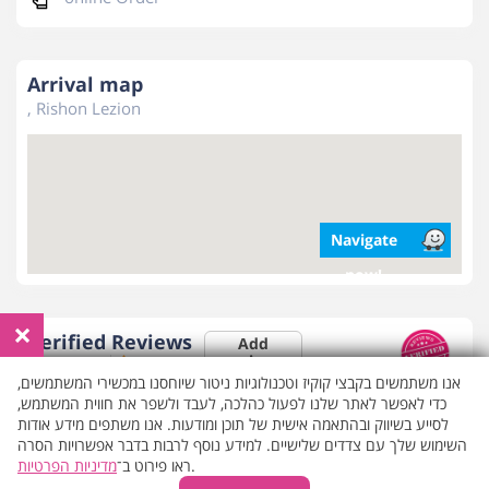
Arrival map
, Rishon Lezion
Navigate
now!
×
Verified Reviews
Add
reviews
5
Reviews
9.2
אנו משתמשים בקבצי קוקיז וטכנולוגיות ניטור שיוחסנו במכשירי המשתמשים,
כדי לאפשר לאתר שלנו לפעול כהלכה, לעבד ולשפר את חווית המשתמש,
לסייע בשיווק ובהתאמה אישית של תוכן ומודעות. אנו משתפים מידע אודות
השימוש שלך עם צדדים שלישיים. למידע נוסף לרבות בדבר אפשרויות הסרה
Galina K.
16.04.2026
מדיניות הפרטיות
ראו פירוט ב־
.
It would be nice to have a shower.