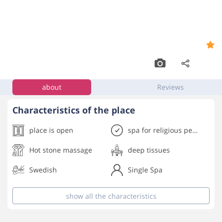
sapphire spa
9.2
,
Rishon Lezion
about
Reviews
Characteristics of the place
place is open
spa for religious people
Hot stone massage
deep tissues
Swedish
Single Spa
show all
the characteristics