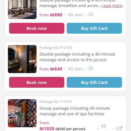
massage, breakfast and access to the
...
read more
jacuzzi
₪880
45 min
from
Book now
Buy Gift Card
Package No 712756
Double package including a 45-minute
massage and access to the jacuzzi
₪640
45 min
from
Book now
Buy Gift Card
Package No 712754
Group package including 45-minute
massage and use of spa facilities
from
45
₪1020
(₪340 per person)