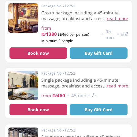
Package No 712751
Group package including a 45-minute
massage, breakfast and access to the
...
read more
jacuzzi
from
45
₪1380
(₪460 per person)
min
Minimum 3 people
Book now
Buy Gift Card
Package No 712753
Single package including a 45-minute
massage, breakfast and access to the
...
read more
jacuzzi
₪460
45 min
from
Book now
Buy Gift Card
Package No 712752
Double package including a 45-minute