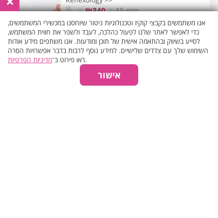
×
₪340
45 min.
₪390
60 min.
אנו משתמשים בקבצי קוקיז וטכנולוגיות ניטור שיוחסנו במכשירי המשתמשים,
כדי לאפשר לאתר שלנו לפעול כהלכה, לעבד ולשפר את חווית המשתמש,
₪440
75 min.
לסייע בשיווק ובהתאמה אישית של תוכן ומודעות. אנו משתפים מידע אודות
₪490
90 min.
השימוש שלך עם צדדים שלישיים. למידע נוסף לרבות בדבר אפשרויות הסרה
מדיניות הפרטיות
ראו פירוט ב־
.
אישור
Deep Tissue massage >>
₪390
45 min.
₪440
60 min.
₪490
75 min.
₪540
90 min.
Swedish massage >>
₪340
45 min.
₪390
60 min.
₪440
75 min.
₪490
90 min.