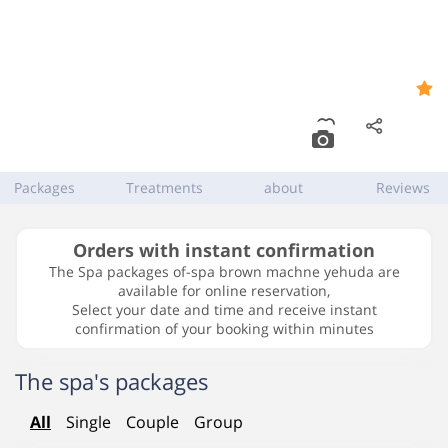
spa brown machne
8.6
yehuda
105 Jaffa
,
Jerusalem
Packages
Treatments
about
Reviews
Orders with instant confirmation
The Spa packages of-spa brown machne yehuda are
available for online reservation,
Select your date and time and receive instant
confirmation of your booking within minutes
The spa's packages
All
Single
Couple
Group