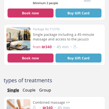
min
Minimum 3 people
Book now
Buy Gift Card
Package No 712755
Single package including a 45-minute
massage and access to the jacuzzi
₪340
45 min
from
Book now
Buy Gift Card
types of treatments
Single
Couple
Group
Combined massage >>
₪340
45 min.