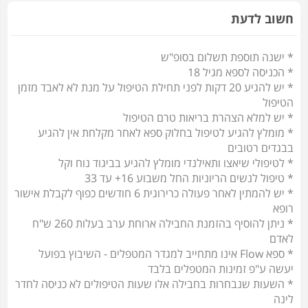
חשוב לדעת
* ישנה תוספת תשלום בסופ"ש
* הכניסה לספא מגיל 18
* יש להגיע 20 דקות לפני תחילת הטיפול על מנת לא לאבד מזמן
הטיפול
* יש למלא הצהרת בריאות טרם הטיפול
* מומלץ להגיע לטיפול בחלוק ספא לאחר מקלחת אין להגיע
בבגדים רטובים
* לטיפולי שיאצו ותאילנדי מומלץ להגיע בביגוד נוח וקל
* טיפול לנשים הריוניות החל משבוע 16+ עד 33
* יש להמתין לאחר פעולה כרירוגית 6 חודשים כפוף לקבלת אישור
רופא
* ניתן להוסיף בהזמנת החבילה ארוחת ערב בעלות 260 ש"ח
לאדם
* ספא Flow אינו מתחייב למגדר המטפלים - השיבוץ בפועל
יעשה ע"פ זמינות המטפלים בלבד
* השעות שנבחרות בחבילה אלו שעות הטיפולים לא כניסה לחדר
לינה