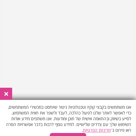
₪240
30 דק'
₪370
50 דק'
הריון משבוע 16 >>
₪240
30 דק'
₪370
50 דק'
טווינא >>
×
₪410
50 דק'
אנו משתמשים בקבצי קוקיז וטכנולוגיות ניטור שיוחסנו במכשירי המשתמשים,
כדי לאפשר לאתר שלנו לפעול כהלכה, לעבד ולשפר את חווית המשתמש,
לסייע בשיווק ובהתאמה אישית של תוכן ומודעות. אנו משתפים מידע אודות
השימוש שלך עם צדדים שלישיים. למידע נוסף לרבות בדבר אפשרויות הסרה
ראו פירוט ב־
מדיניות הפרטיות
.
עיסוי להרגעת והרפיית קצוות הגוף >>