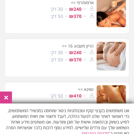
ארומותרפי >>
₪240
30 דק'
₪370
50 דק'
הריון משבוע 16 >>
₪240
30 דק'
₪370
50 דק'
טווינא >>
×
₪410
50 דק'
אנו משתמשים בקבצי קוקיז וטכנולוגיות ניטור שיוחסנו במכשירי המשתמשים,
כדי לאפשר לאתר שלנו לפעול כהלכה, לעבד ולשפר את חווית המשתמש,
לסייע בשיווק ובהתאמה אישית של תוכן ומודעות. אנו משתפים מידע אודות
השימוש שלך עם צדדים שלישיים. למידע נוסף לרבות בדבר אפשרויות הסרה
עיסוי להרגעת והרפיית קצוות הגוף >>
ראו פירוט ב־
מדיניות הפרטיות
.