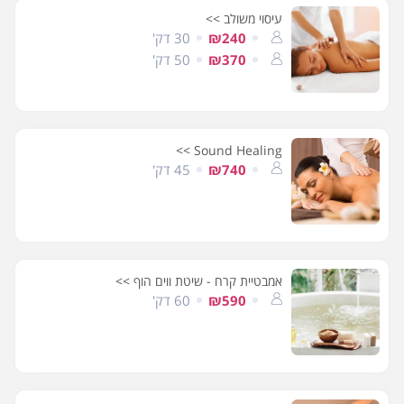
עיסוי משולב >>
₪240
30 דק'
₪370
50 דק'
Sound Healing >>
₪740
45 דק'
אמבטיית קרח - שיטת ווים הוף >>
₪590
60 דק'