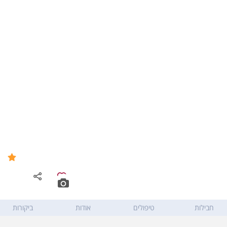
פלואו ספא בחוות רום - Flow
9.6
Spa
כמון
,
כמון
חבילות
טיפולים
אודות
ביקורות