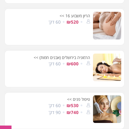
הריון משבוע 16 >>
₪520
60 דק'
הרמוניה בירושלים (אבנים חמות) >>
₪600
60 דק'
טיפול פנים >>
₪530
60 דק'
₪740
90 דק'