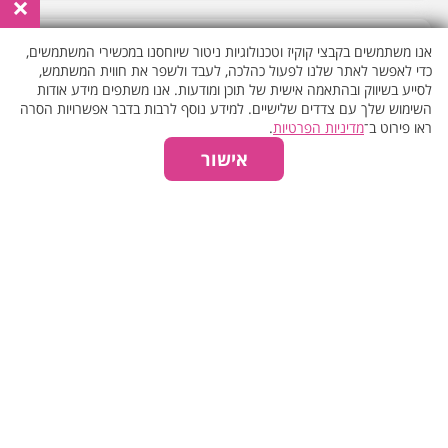
×
עיצוב הגוף >>
אנו משתמשים בקבצי קוקיז וטכנולוגיות ניטור שיוחסנו במכשירי המשתמשים,
₪550
60 דק'
כדי לאפשר לאתר שלנו לפעול כהלכה, לעבד ולשפר את חווית המשתמש,
לסייע בשיווק ובהתאמה אישית של תוכן ומודעות. אנו משתפים מידע אודות
השימוש שלך עם צדדים שלישיים. למידע נוסף לרבות בדבר אפשרויות הסרה
ראו פירוט ב־
מדיניות הפרטיות
.
אישור
ריטואל הכתר >>
₪530
60 דק'
רפלקסולוגיה >>
₪520
60 דק'