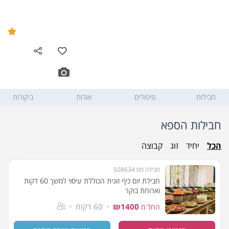
ספא גארלן במלון וולדורף
9.5
אסטוריה ירושלים - Guerlain
Spa
גרשון אגרון 26-28
,
ירושלים
חבילות
טיפולים
אודות
ביקורות
חבילות הספא
הכל
יחיד
זוג
קבוצה
חבילה מס 508634
חבילת יום כיף זוגית הכוללת עיסוי למשך 60 דקות
וארוחת בוקר
₪1400
60 דקות
החל מ