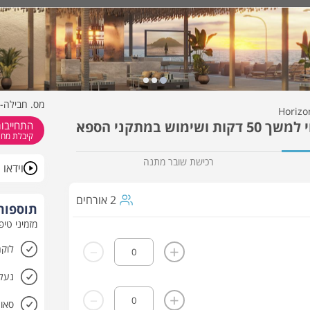
כמה תהיו?
מתי?
- Horizon Spa
מס. חבילה- 7218
 במתקני הספא
התחייבות
קיבלת מחיר
רכישת שובר מתנה
וידאו
2 אורחים
תוספות 
מזמיני טיפ
-
+
לוקר
נעלי
-
+
סאונ