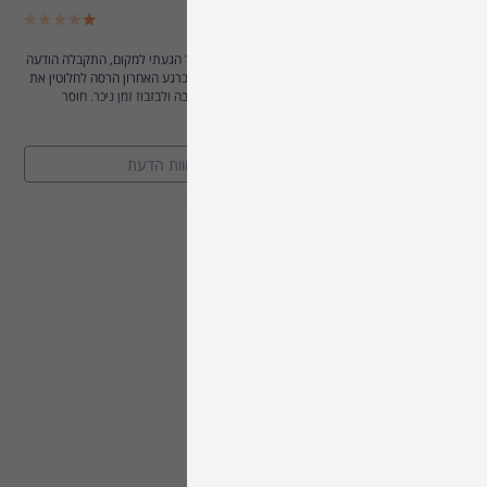
איליה א.
26.07.2026
שעה בלבד לפני מועד הטיפול ולאחר שכבר הגעתי למקום, התקבלה הודעה
חד-צדדית על ביטול ההזמנה. התנהלות זו ברגע האחרון הרסה לחלוטין את
ההפתעה המתוכננת וגרמה לעגמת נפש רבה ולבזבוז זמן ניכר. חוסר
קרא/י עוד
מקצועיות מוחלט.
הצג את כל 819 חוות הדעת