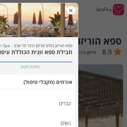
×
לאן?
ספא הוריזון במלון שרתון גרנד תל אביב 
ספא הוריזון במלון שרתון גרנד תל אביב - Horizon Spa
8.9
חבילת ספא זוגית הכוללת עיסוי למשך 50 דקות ושימוש
הירקון 115
,
תל אביב
הזמנת מקום
אורחים (מקבלי טיפול)
גברים
נשים