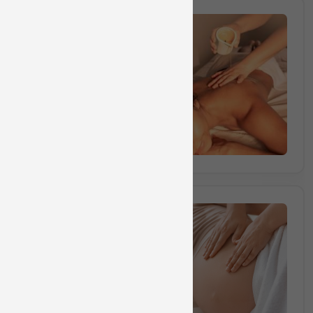
ארומותרפי >>
50 דק'
₪420
60 דק'
₪445
70 דק'
₪545
90 דק'
₪635
הריון משבוע 16 >>
50 דק'
₪475