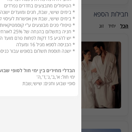
* הטיפולים מתבצעים בחדרים נפרדים
* בימים שישי, שבת, חגים ומועדים ישנה
חבילות הספא
* בימים שישי, שבת אין אפשרות לעיסוי למשך 30
* טיפולי פנים מבוצעים ע"י קוסמטיקאיות
הכל
יחיד
זוג
* חניה בתשלום בהנחה של 25% לאורחי הספא בחניון המלון (על בסיס מקום פנוי)
* יש להגיע 15 דקות לפחות טרם מועד הטיפול, כל איחור יתבטא בקיצור זמן הטיפול בהתאם
* הכניסה לספא מגיל 16 ומעלה
חבילה מס 7218
* ישנה תוספת תשלום בסופש עבור כניסה
חבילת ספא זוגית הכוללת עיסוי למשך 50 דקות וש
הבדלי מחירים בין ימי חול לסופי שבוע
50 דקות
₪790
החל מ
ימי חול: א',ב',ג',ד',ה'
סופי שבוע וחגים: שישי,שבת
הזמינו מקום