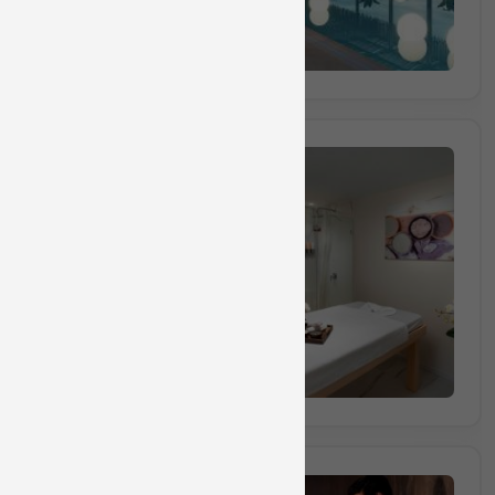
הזמינו מקום
חבילה מס 7215
חבילת ספא ליחיד הכוללת עיסוי למשך 50 דקות וש
50 דקות
₪420
החל מ
הזמינו מקום