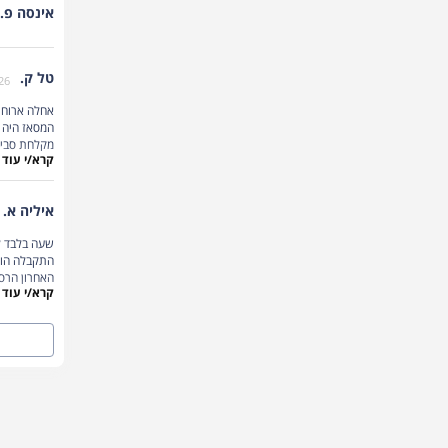
לנשום ול
אינסה פ.
קרא/י עוד
מוזמנים ל
רכישת שובר מתנה
טל ק.
26
קרא/י עוד
מיקום:
אחלה ארוחת ב
מלון שרתון
המסאז היה 
מקלחת סבירה
קרא/י עוד
נהנו מהיום 
ימוש במתקני הספא
איליה א.
שעה בלבד לפ
התקבלה הוד
האחרון הרס
קרא/י עוד
רבה ולבזבוז 
רכישת שובר מתנה