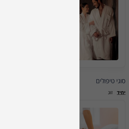
חבילה מס 7223
חבילת ספא זוגית הכוללת עיסוי למשך 50 דקות, ארוחת בוקר, כניסה לב
50 דקות
₪1590
החל מ
הזמינו מקום
סוגי טיפולים
יחיד
זוג
עיסוי משולב >>
50 דק'
₪400