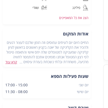
פילינג
שוודי
הצג את כל
המאפיינים
אודות המקום
החיים היום יום לעיתים עמוסים וזה הזמן שלכם לעצור רגעים
ולהכיר את הקליניקה של יאנה בקניון ראשונים בראשון לציון
קליניקה שמעניקה למטופלים שלה יחס אישי והתאמה טיפול
לפי רצון המטופל אנחנו מזמינים אתכם להתמסר לחוויה
מרגיעה, משחררת ובלתי נשכחת בעזרת עיסוים מקצועים,
קרא עוד
בריאות הגוף והנפש הן לא מותרות בחיים אלא דרך חיים
שעות פעילות הספא
כתובת:
שדרות נים 2, ראשון לציון בקניון ראשונים
יום שני
15:00 - 17:00
יום שישי
08:00 - 11:30
יצירת קשר