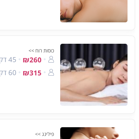
כוסות רוח >>
45 דק'
₪260
60 דק'
₪315
פילינג >>