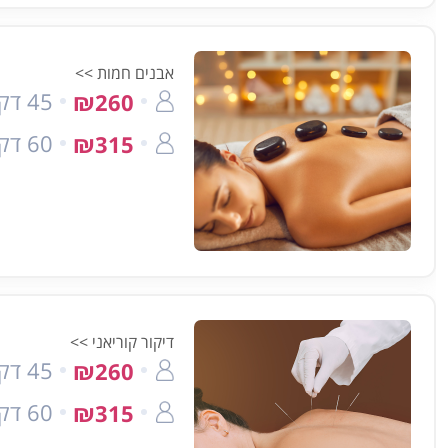
אבנים חמות >>
45 דק'
₪260
60 דק'
₪315
דיקור קוריאני >>
45 דק'
₪260
60 דק'
₪315