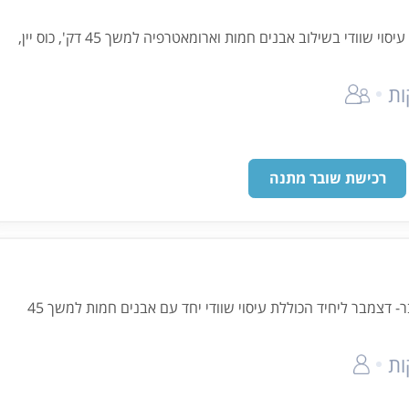
חבילה זוגית Two in a row עיסוי שוודי בשילוב אבנים חמות וארומאטרפיה למשך 45 דק', כוס יין,
רכישת שובר מתנה
חבילת מבצע לחודשי נובמבר- דצמבר ליחיד הכוללת עיסוי שוודי יחד עם אבנים חמות למשך 45