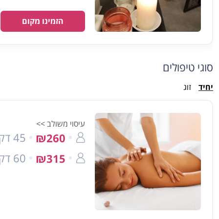
הזמינו מקום
סוגי טיפולים
יחיד
זוג
עיסוי משולב >>
45 דק'
₪260
60 דק'
₪315