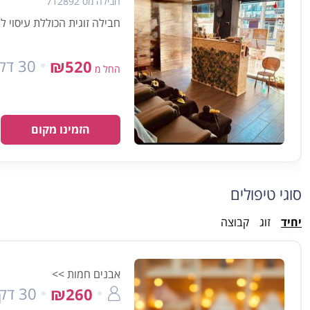
חבילה מס 712892
חבילה זוגית הכוללת עיסוי למשך 30
30 דקות
₪520
החל מ
הזמינו מקום
סוגי טיפולים
יחיד
זוג
קבוצה
אבנים חמות >>
30 דק'
₪260