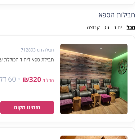
חבילות הספא
הכל
יחיד
זוג
קבוצה
חבילה מס 712893
חבילת ספא ליחיד הכוללת עיסוי 
60 דקות
₪320
החל מ
הזמינו מקום