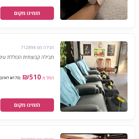
הזמינו מקום
חבילה מס 712894
חבילה קבוצתית הכוללת עיסוי למש
₪510
החל מ
(₪170 לאדם) מינימום 3 אנשים
הזמינו מקום