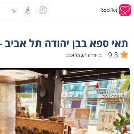
לאן?
תאי ספא בבן יהודה תל אביב - hai spa tlv
9.3
בן יהודה 64
,
תל אביב