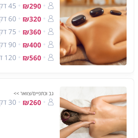
45 דק'
₪290
60 דק'
₪320
75 דק'
₪360
90 דק'
₪400
120 דק'
₪560
גב וכתפיים/צוואר >>
30 דק'
₪260