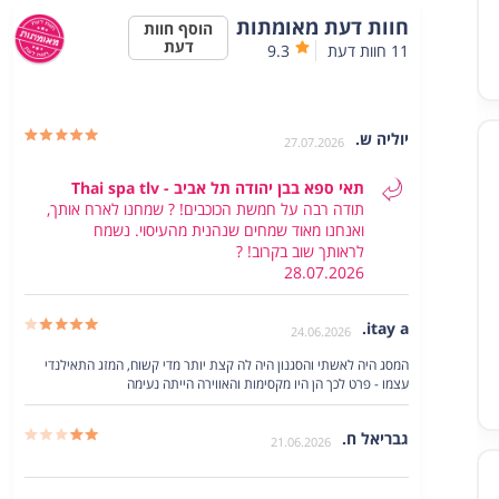
חוות דעת מאומתות
הוסף חוות
דעת
11
חוות דעת
9.3
יוליה ש.
27.07.2026
תאי ספא בבן יהודה תל אביב - Thai spa tlv
תודה רבה על חמשת הכוכבים! ? שמחנו לארח אותך,
ואנחנו מאוד שמחים שנהנית מהעיסוי. נשמח
קרא/י עוד
לראותך שוב בקרוב! ?
28.07.2026
itay a.
24.06.2026
המסג היה לאשתי והסגנון היה לה קצת יותר מדי קשוח, המזג התאילנדי
עצמו - פרט לכך הן היו מקסימות והאווירה הייתה נעימה
קרא/י עוד
גבריאל ח.
21.06.2026