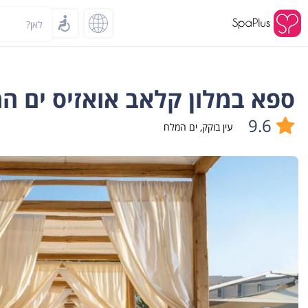
לאן?
ספא במלון קלאב אואזיס ים המלח - pa
9.6
עין בוקק
,
ים המלח