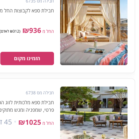
חבילה מס 6735
חבילת ספא לקבוצות החל מ-3 מטופלים הכוללת עיסוי למשך 30 דקות ושימוש במתקני הס
₪936
החל מ
(₪312 לאדם) מינימום 3 אנשים
הזמינו מקום
חבילה מס 6738
פרטי, שמפניה ומגש מתוקים
45 דקות
₪1025
החל מ