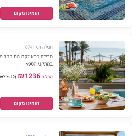
הזמינו מקום
חבילה מס 6741
במתקני הספא
₪1236
החל מ
(₪412 לאדם) מינימום 3 אנשים
הזמינו מקום