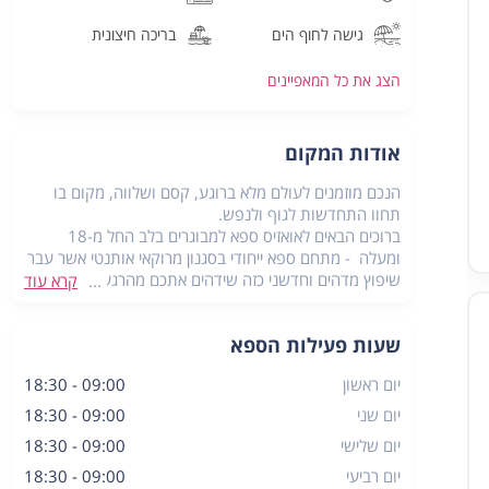
גישה לחוף הים
בריכה חיצונית
הצג את כל
המאפיינים
אודות המקום
הנכם מוזמנים לעולם מלא ברוגע, קסם ושלווה, מקום בו
תחוו התחדשות לגוף ולנפש.
ברוכים הבאים לאואזיס ספא למבוגרים בלב החל מ-18
ומעלה - מתחם ספא ייחודי בסגנון מרוקאי אותנטי אשר עבר
שיפוץ מדהים וחדשני כזה שידהים אתכם מהרגע הראשון
קרא עוד
שתגיעו, הממוקם בים המלח.
מתחם ספא מפואר ויוקרתי, המציע לאורחיו את חווית הספא
שעות פעילות הספא
המושלמת, מלאת פינוקים ושירות מקצועי ללא פשרות.
ספא אואזיס ים המלח מציע תפריט טיפולים מגוון עם מבחר
יום ראשון
09:00 - 18:30
גדול של טיפולי גוף ויופי לפי בחירה אישית, הנעשים בחדרי
טיפולים מעוצבים ונעימים.
יום שני
09:00 - 18:30
במתחם מתקני ספא-בריכה מקורה ממי ים המלח, סאונה
יום שלישי
09:00 - 18:30
רטובה, סאונה יבשה, חמאם טורקי, ג'קוזי ספא, חדר כושר
יום רביעי
09:00 - 18:30
מאובזר, ג'קוזי פרטי בסוויטת טיפולים זוגית, סולריום ועוד.