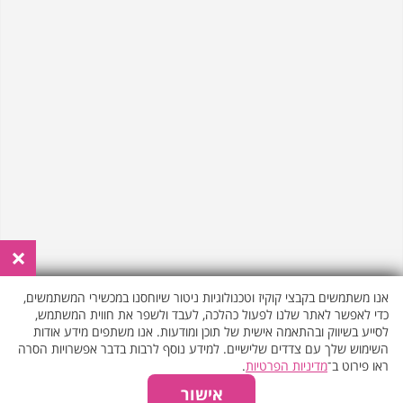
עיסוי קלאסי >>
₪200
30 דק'
₪275
45 דק'
רקמות עמוק >>
₪275
45 דק'
×
שוודי >>
₪275
45 דק'
אנו משתמשים בקבצי קוקיז וטכנולוגיות ניטור שיוחסנו במכשירי המשתמשים,
כדי לאפשר לאתר שלנו לפעול כהלכה, לעבד ולשפר את חווית המשתמש,
לסייע בשיווק ובהתאמה אישית של תוכן ומודעות. אנו משתפים מידע אודות
השימוש שלך עם צדדים שלישיים. למידע נוסף לרבות בדבר אפשרויות הסרה
ראו פירוט ב־
מדיניות הפרטיות
.
יש לבחור כמות אורחים גברים/נשים
₪799
₪999
אישור