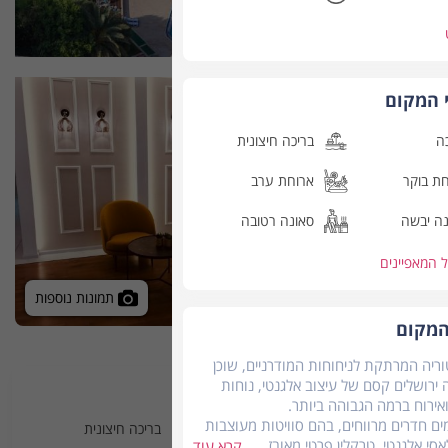
 המקום
ה
בריכה חיצונית
ת בוקר
ארוחת ערב
ה יבשה
סאונה רטובה
ל
המאפיינים
תמונות נוספות
המקום
וריה המרתקת לניחוחות המודרניים, שוכן
 ירושלים קסם של עיצוב אלגנטי, נוחות
מאפייני המקום
אירוח ברמה הגבוהה ביותר.
מים חדרים מרווחים, בהם סוויטות מעוצבות
בריכה
בריכה חיצונית
אסי אלגנטי, טרקלין פרטי מאובזר,
קרא עוד