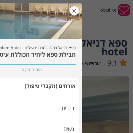
×
לאן?
hotel
ספא דניאל במלון רמדה ירושלים - spa ramada jerusalem hotel
חבילת ספא ליחיד הכוללת עיסוי למשך 45 דקות
9.1
זאב וילנאי 6
,
ירושלים
הזמנת מקום
אורחים (מקבלי טיפול)
גברים
נשים