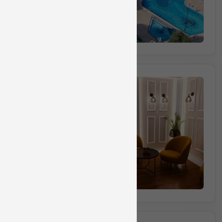
הזמינו מקום
חבילה מס 712737
חבילת ספא זוגית הכוללת עיסוי ל
45 דקות
₪700
החל מ
הזמינו מקום