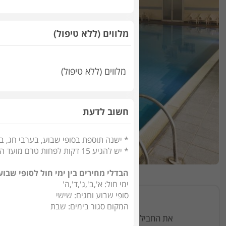
מלווים (ללא טיפול)
מלווים (ללא טיפול)
חשוב לדעת
* ישנה תוספת בסופי שבוע, בערבי חג, ב
* יש להגיע 15 דקות לפחות טרם מועד הטיפול, כל איחור יתבטא בקיצור זמן הטיפול בהתאם
הבדלי מחירים בין ימי חול לסופי שבוע
ימי חול: א',ב',ג',ד',ה'
סופי שבוע וחגים: שישי
הזמנות ב
המקום סגור בימים: שבת
את החבילות בספא דניאל במלון רמדה ירושלים - spa ramada jerusalem hotel תוכלו להזמין ישירות מהאתר,