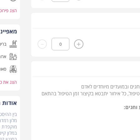
הצג פירוט
מאפייני
-
+
בריכ
ארוח
סאונ
הצג את כ
חגים ובמועדים מיוחדים לאדם
אודות 
 וחגים:
בין ההיסט
מלון רמדה
אישור מיידי
מוקפדת ו
במלון קיי
בסגנון קל