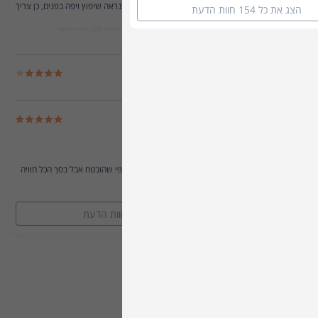
המקום עצמו קצת מיושן, המלתחות עברו כנראה שיפוץ ויפה בפנים, כן צריך
הצג את כל 154 חוות הדעת
קרא/י עוד
לנקות שם בתדירות קצת יותר גבוהה .הבריכה בחוץ מזמינה, יש מדשאות
ונחמד לשבת, אזור הבריכה הפנימית פשוט מאוד ולא הכי מזמין.
הסאונה הרטובה שם מומלצת.
סה"כ חוויה נחמדה וחביבה בהתאם למחיר!
אסתר
25.06.2026
סימונה א.
21.06.2026
קרא/י עוד
המסאג' היה מעולה!!
המקום נעים מאד קבלת פנים נעימה.
המים בבריכה הפנימית פושרים ולא חמים כפי שהובטח אבל בסך הכל חוויה
קרא/י עוד
נעימה
הצג את כל 154 חוות הדעת