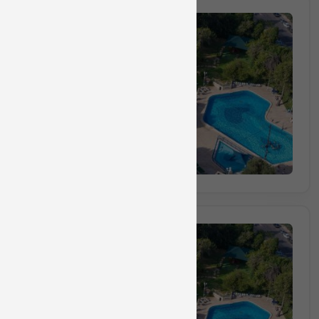
חבילה מס 712734
חבילת ספא זוגית הכוללת עיסוי למשך 45 דק
45 דקות
₪1000
החל מ
הזמינו מקום
חבילה מס 712736
חבילת ספא לקבוצה הכולל עיסוי 
₪825
החל מ
(₪275 לאדם) מינימום 3 אנשים