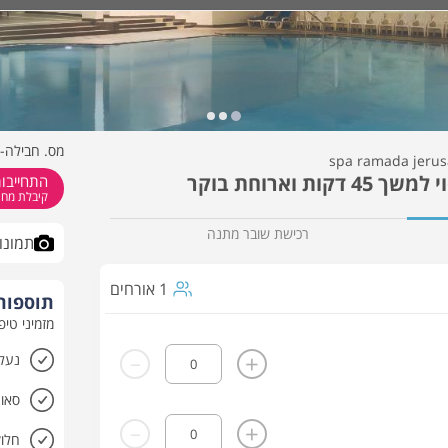
כמה תהיו?
מתי?
ספא דניאל במלון רמדה ירושלים - spa ramada jerusalem
מס. חבילה- 712733
 וארוחת בוקר
התחייבות
קיבלת מחיר
רכישת שובר מתנה
תמונו
1 אורחים
תוספות 
מזמיני טיפ
-
+
נעלי
סאונ
-
+
חלוק