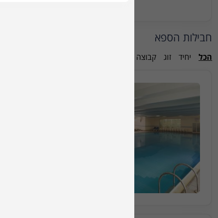
בחרו תאריך ושעה וקבלו אישו
חבילות הספא
הכל
יחיד
זוג
קבוצה
חבילה מס 712738
חבילת ספא לקבוצה הכולל עיסוי למשך 30 ד
₪1275
החל מ
(₪425 לאדם) מינימום 3 אנשים
הזמינו מקום