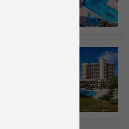
הזמינו מקום
חבילה מס 712740
חבילת יום כיף ליחיד הכולל
₪280
החל מ
(₪280 לאדם) מינימום 1 אנשים
הזמינו מקום