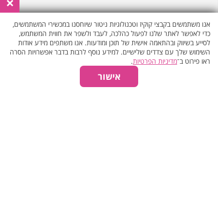
×
₪460
70 דק'
אנו משתמשים בקבצי קוקיז וטכנולוגיות ניטור שיוחסנו במכשירי המשתמשים,
כדי לאפשר לאתר שלנו לפעול כהלכה, לעבד ולשפר את חווית המשתמש,
לסייע בשיווק ובהתאמה אישית של תוכן ומודעות. אנו משתפים מידע אודות
עיסוי רפואי >>
השימוש שלך עם צדדים שלישיים. למידע נוסף לרבות בדבר אפשרויות הסרה
₪390
50 דק'
ראו פירוט ב־
מדיניות הפרטיות
.
₪440
60 דק'
יש לבחור כמות אורחים גברים/נשים
₪880
אישור
₪490
70 דק'
×
פרטי הספא
קצוות >>
₪290
30 דק'
מס. חבילה- 5140
₪390
50 דק'
התחייבות למחיר הטוב ביותר
הסתר
קיבלת מחיר נמוך יותר? עדכן אותנו
תמונות נוספות
רפלקסולוגיה >>
₪290
30 דק'
₪390
50 דק'
תוספות כלולות בטיפול