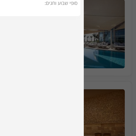
סופי שבוע וחגים:
חבילה מס 1394
ושימוש במתקני הספא
50 דקות
₪870
החל מ
הזמינו מקום
חבילה מס 1395
חבילת ספא הכוללת טיפול ליחיד בחמאם טור
30 דקות
₪360
החל מ