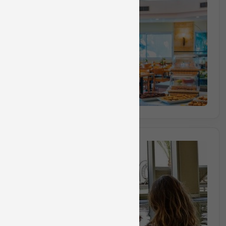
חבילה מס 1402
הספא
₪1320
החל מ
(₪440 לאדם) מינימום 3 אנשים
הזמינו מקום
חבילה מס 1397
חבילת יום כיף ללא עיסוי ה
₪330
החל מ
(₪330 לאדם) מינימום 1 אנשים