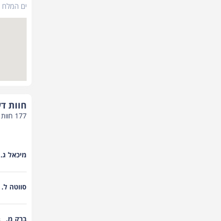
ים המלח מיקוד 980
רכישת שובר מתנה
ימוש במתקני הספא
חוות ד
177
חוות 
מיכאל ג.
רכישת שובר מתנה
סווטה ל.
קרא/י עוד
ברק מ.
6