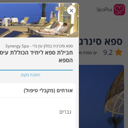
×
לאן?
ספא סינרגיה במלון עין גדי - Synergy Spa
ספא סינרגיה במלון עין גדי - Synergy Spa
9.2
ים המלח מיקוד 86980
,
עין גדי
הספא
הזמנת מקום
אורחים (מקבלי טיפול)
גברים