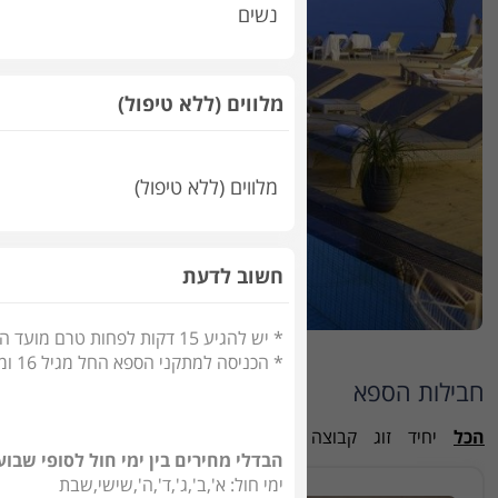
נשים
מלווים (ללא טיפול)
מלווים (ללא טיפול)
חשוב לדעת
* יש להגיע 15 דקות לפחות טרם מועד הטיפול, כל איחור יתבטא בקיצור זמן הטיפול בהתאם
* הכניסה למתקני הספא החל מגיל 16 ומעלה
חבילות הספא
הכל
יחיד
זוג
קבוצה
הבדלי מחירים בין ימי חול לסופי שבוע
ימי חול: א',ב',ג',ד',ה',שישי,שבת