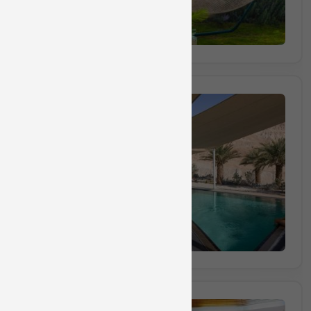
הזמינו מקום
חבילה מס 1401
חבילת ספא זוגית הכוללת עיסוי למשך 40 דקות, ארוחת צהריים
40 דקות
₪1060
החל מ
הזמינו מקום