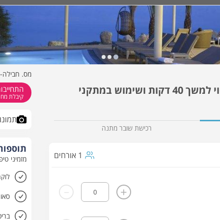
כמה תהיו?
מתי?
מס. חבילה- 1391
חבילת ספא ליחיד הכוללת עיסוי למשך 40 דקות ושימוש במתקני
התחייבות
קיבלת מחיר
תמונו
רכישת שובר מתנה
תוספות 
1 אורחים
מזמיני טיפ
לוקר
-
+
סאונ
בריכ