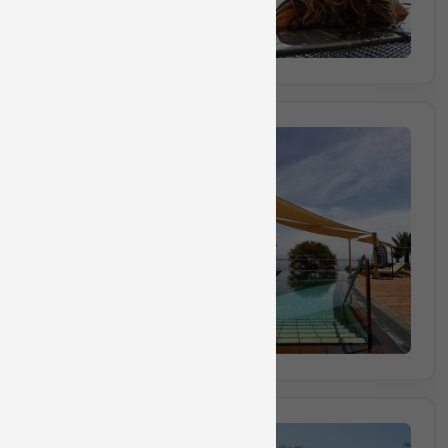
הזמינו מקום
חבילה מס 1398
חבילת ספא לקבוצות החל מ-3 אורחים הכוללת עיסוי למשך 40 דקות ושימוש במתקני הס
₪1230
החל מ
(₪410 לאדם) מינימום 3 אנשים
הזמינו מקום
חבילה מס 1392