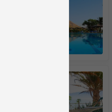
חבילה מס 1396
חבילת ספא הכוללת טיפול פנים אקספרס למשך
30 דקות
₪350
החל מ
הזמינו מקום
חבילה מס 1399
חבילת ספא ליחיד הכוללת עיסוי למשך 40 דקות, ארוחת בוק
40 דקות
₪530
החל מ