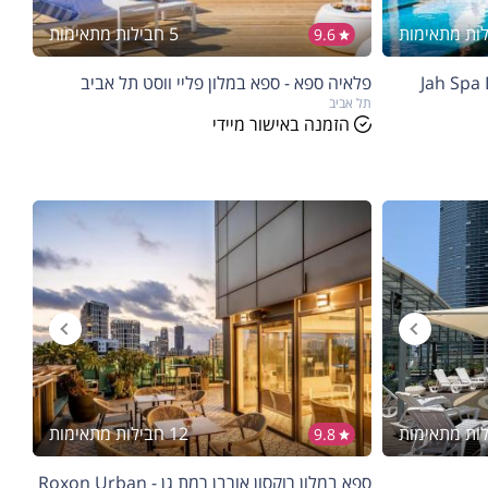
5 חבילות מתאימות
9.6
קיסריה ריזורט - Jah Spa Dan
פלאיה ספא - ספא במלון פליי ווסט תל אביב
תל אביב
הזמנה באישור מיידי
12 חבילות מתאימות
9.8
ספא במלון רוקסון אורבן רמת גן - Roxon Urban