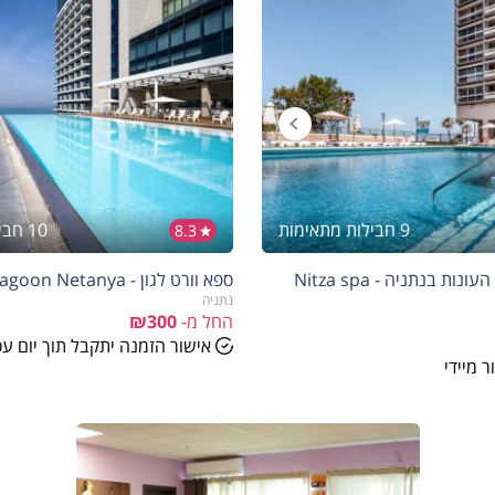
9 חבילות מתאימות
10 חבילות מתאימות
8.3
ספא ניצה במלון העונות בנתניה - Nitza spa
ספא וורט לגון - SPA Vert Lagoon Netanya
נתניה
החל מ-
₪300
אישור הזמנה יתקבל תוך יום ע
 מיידי