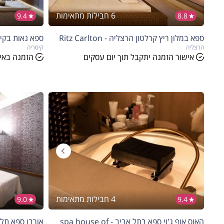
6 חבילות מתאימות
9.4
8.8
ספא במלון ריץ קרלטון הרצליה - Ritz Carlton
ספא נאות בקיסריה -
הרצליה
קיסריה
אישור הזמנה יתקבל תוך יום עסקים
הזמנה באיש
4 חבילות מתאימות
9.0
9.4
האוס אוף ג'וי ספא בתל אביב - spa house of
אורבן ספא תל אביב - LV