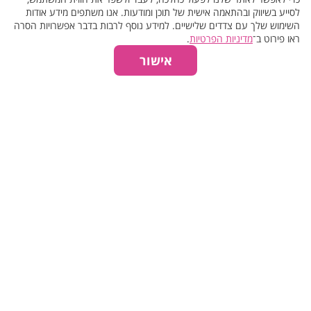
לסייע בשיווק ובהתאמה אישית של תוכן ומודעות. אנו משתפים מידע אודות
השימוש שלך עם צדדים שלישיים. למידע נוסף לרבות בדבר אפשרויות הסרה
רפלקסולוגיה >>
ראו פירוט ב־
מדיניות הפרטיות
.
₪260
45 דק'
אישור
₪280
60 דק'
₪220
30 דק'
רקמות עמוק >>
₪340
45 דק'
₪380
60 דק'
שוודי >>
₪240
45 דק'
₪260
60 דק'
₪200
30 דק'