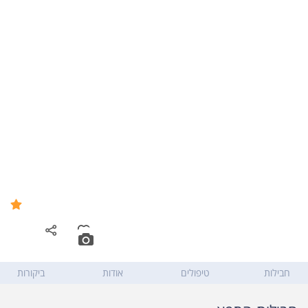
ספא סוליי בוטיק אילת - Soleil
8.4
spa boutique Eilat
תרשיש 12
,
אילת
חבילות
טיפולים
אודות
ביקורות