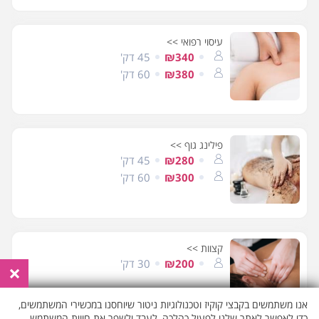
עיסוי רפואי >>
₪340
45 דק'
₪380
60 דק'
פילינג גוף >>
₪280
45 דק'
₪300
60 דק'
קצוות >>
₪200
30 דק'
×
אנו משתמשים בקבצי קוקיז וטכנולוגיות ניטור שיוחסנו במכשירי המשתמשים,
כדי לאפשר לאתר שלנו לפעול כהלכה, לעבד ולשפר את חווית המשתמש,