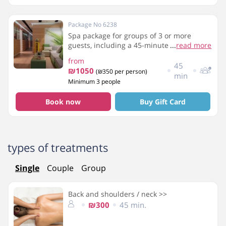
Package No 6238
Spa package for groups of 3 or more
guests, including a 45-minute massage
...
read more
and breakfast
from
45
₪1050
(₪350 per person)
min
Minimum 3 people
Book now
Buy Gift Card
types of treatments
Single
Couple
Group
Back and shoulders / neck >>
₪300
45 min.