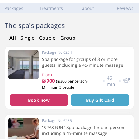
Packages
Treatments
about
Reviews
The spa's packages
All
Single
Couple
Group
Package No 6234
Spa package for groups of 3 or more
guests, including a 45-minute massage
from
45
₪900
(₪300 per person)
min
Minimum 3 people
Book now
Buy Gift Card
Package No 6235
"SPA&FUN" Spa package for one person
including a 45-minute massage