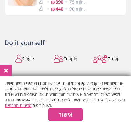
₪390
75 min.
₪440
90 min.
Do it yourself
Single
Couple
Group
×
Characteristics of the place
אנו משתמשים בקבצי קוקיז וטכנולוגיות ניטור שיוחסנו במכשירי המשתמשים,
כדי לאפשר לאתר שלנו לפעול כהלכה, לעבד ולשפר את חווית המשתמש,
Breakfast
Spa in a hotel
לסייע בשיווק ובהתאמה אישית של תוכן ומודעות. אנו משתפים מידע אודות
השימוש שלך עם צדדים שלישיים. למידע נוסף לרבות בדבר אפשרויות הסרה
Spa in front of the sea
Spa on Saturday
מדיניות הפרטיות
ראו פירוט ב־
.
אישור
ספא עם נגישות
place is open