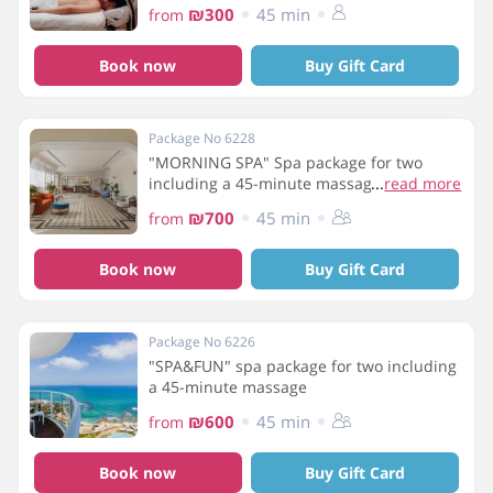
₪300
45 min
from
Book now
Buy Gift Card
Package No 6228
"MORNING SPA" Spa package for two
including a 45-minute massage and
...
read more
breakfast
₪700
45 min
from
Book now
Buy Gift Card
Package No 6226
"SPA&FUN" spa package for two including
a 45-minute massage
₪600
45 min
from
Book now
Buy Gift Card