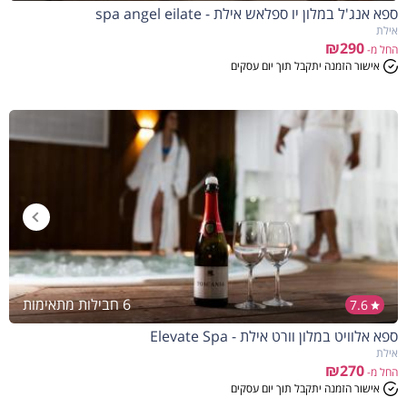
ספא אנג'ל במלון יו ספלאש אילת - spa angel eilate
אילת
₪290
החל מ-
אישור הזמנה יתקבל תוך יום עסקים
6 חבילות מתאימות
7.6
ספא אלוויט במלון וורט אילת - Elevate Spa
אילת
₪270
החל מ-
אישור הזמנה יתקבל תוך יום עסקים