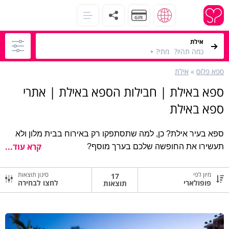
כמה תהיו?
מתי?
ספא פלוס
»
אילת
ספא באילת | חבילות הספא באילת | אתרי
ספא באילת
ספא בעיר אילת? כן, למה שתסתפקו רק באירוח בבית מלון ולא
קרא עוד...
תעשירו את החופשה שלכם בערך מוסף?
הזמינו חבילת ספא באילת המופלאה עם עיסוי ושימוש במתקני הספא
ותיהנו מפינוק מושלם ומחוויה שלא תוכלו לשכוח.
מיון לפי
סינון תוצאות
17
לחצו לבחירה
תוצאות
מעל 13 בתי ספא באילת לבחירתכם