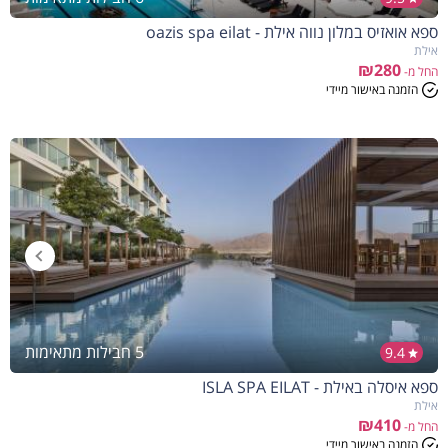
ספא אואזיס במלון נווה אילת - oazis spa eilat
אילת
₪280
החל מ-
הזמנה באישור מיידי
5 חבילות מתאימות
9.4
ספא איסלה באילת - ISLA SPA EILAT
אילת
₪410
החל מ-
הזמנה באישור מיידי