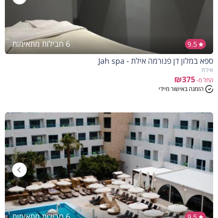
6 חבילות מתאימות
9.5
ספא במלון דן פנורמה אילת - Jah spa
אילת
₪375
החל מ-
הזמנה באישור מיידי
6 חבילות מתאימות
9.5