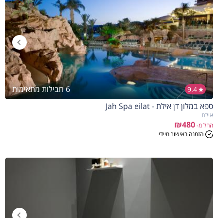
6 חבילות מתאימות
9.4
ספא במלון דן אילת - Jah Spa eilat
אילת
₪480
החל מ-
הזמנה באישור מיידי