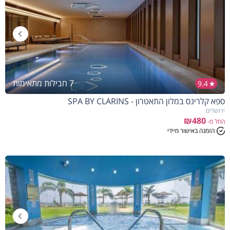
7 חבילות מתאימות
9.4
ספא קלרינס במלון התאטרון - SPA BY CLARINS
ירושלים
₪480
החל מ-
הזמנה באישור מיידי