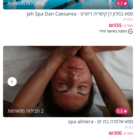
6 חבילות מתאימות
9.1
ספא במלון דן קיסריה ריזורט - Jah Spa Dan Caesarea
קיסריה
₪555
החל מ-
הזמנה באישור מיידי
2 חבילות מתאימות
9.8
ספא אלמרה בת ים - spa almera
בת ים
₪300
החל מ-