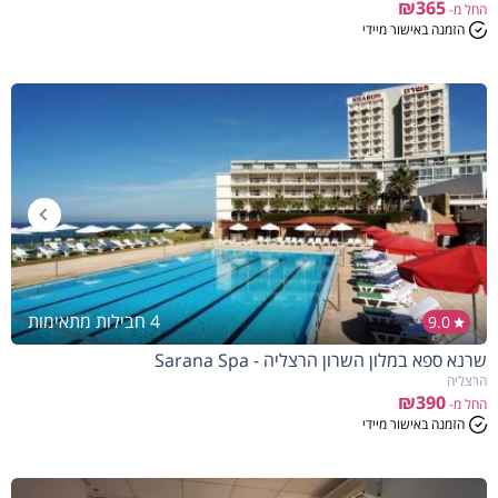
₪365
החל מ-
הזמנה באישור מיידי
4 חבילות מתאימות
9.0
שרנא ספא במלון השרון הרצליה - Sarana Spa
הרצליה
₪390
החל מ-
הזמנה באישור מיידי