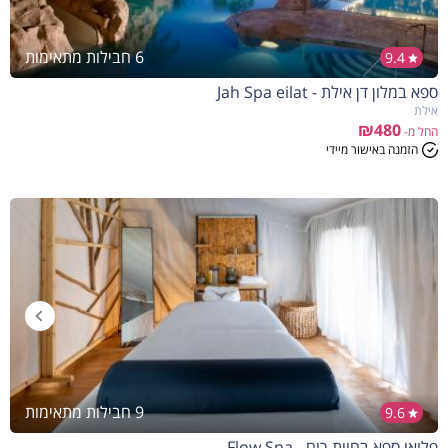
6 חבילות מתאימות
9.4
ספא במלון דן אילת - Jah Spa eilat
אילת
₪480
החל מ-
הזמנה באישור מיידי
9 חבילות מתאימות
9.6
פלואו ספא בחוות רום - Flow Spa