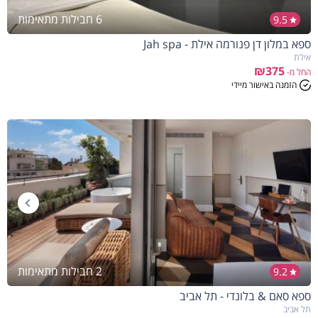
6 חבילות מתאימות
9.5
ספא במלון דן פנורמה אילת - Jah spa
אילת
₪375
החל מ-
הזמנה באישור מיידי
2 חבילות מתאימות
9.2
ספא סאם & בלונדי - תל אביב
תל אביב