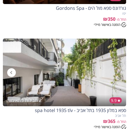
גורדונס ספא מול הים - Gordons Spa
יפו
₪350
החל מ-
הזמנה באישור מיידי
2 חבילות מתאימות
9.9
ספא במלון 1935 בתל אביב - spa hotel 1935 tlv
תל אביב
₪365
החל מ-
הזמנה באישור מיידי