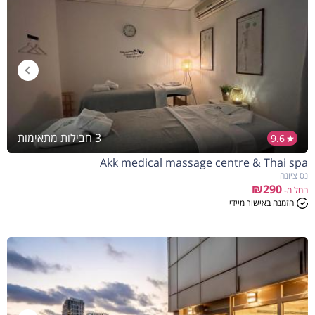
3 חבילות מתאימות
9.6
Akk medical massage centre & Thai spa
נס ציונה
₪290
החל מ-
הזמנה באישור מיידי