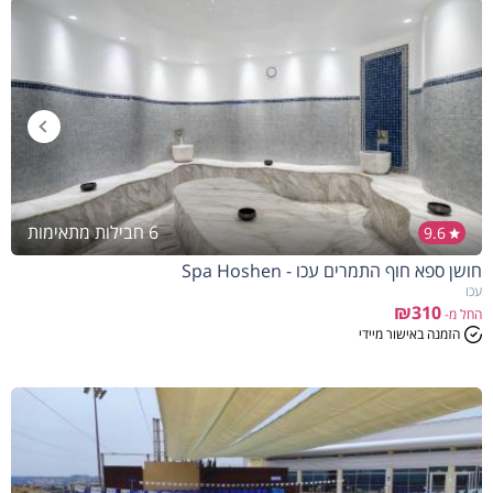
6 חבילות מתאימות
9.6
חושן ספא חוף התמרים עכו - Spa Hoshen
הנחה
5%
בהזמנה להיום
עכו
₪310
החל מ-
הזמנה באישור מיידי