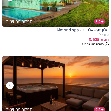
6 חבילות מתאימות
8.9
מלון ספא אלמונד - Almond spa
נווה אילן
₪525
החל מ-
הזמנה באישור מיידי
6 חבילות מתאימות
9.2