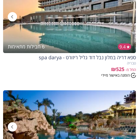
6 חבילות מתאימות
9.4
ספא דריה במלון נבל דוד גליל ריזורט - spa darya
הנחה
5%
בהזמנה להיום
טבריה
₪525
החל מ-
הזמנה באישור מיידי