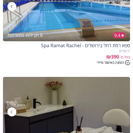
6 חבילות מתאימות
9.4
ספא רמת רחל בירושלים - Spa Ramat Rachel
הנחה
10%
בהזמנה להיום
ירושלים
₪390
החל מ-
הזמנה באישור מיידי