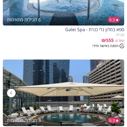
6 חבילות מתאימות
9.3
ספא במלון גלי כנרת - Galei Spa
טבריה
₪555
החל מ-
הזמנה באישור מיידי
3 חבילות מתאימות
9.3