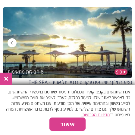
6 חבילות מתאימות
9.0
×
ספא במלון דיוויד אינטרקונטיננטל תל אביב - THE SPA
תל אביב
אנו משתמשים בקבצי קוקיז וטכנולוגיות ניטור שיוחסנו במכשירי המשתמשים,
₪555
החל מ-
כדי לאפשר לאתר שלנו לפעול כהלכה, לעבד ולשפר את חווית המשתמש,
הזמנה באישור מיידי
לסייע בשיווק ובהתאמה אישית של תוכן ומודעות. אנו משתפים מידע אודות
השימוש שלך עם צדדים שלישיים. למידע נוסף לרבות בדבר אפשרויות הסרה
ראו פירוט ב־
מדיניות הפרטיות
.
אישור