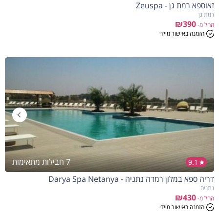
זאוספא רמת גן - Zeuspa
רמת גן
₪390
החל מ-
הזמנה באישור מיידי
7 חבילות מתאימות
9.1
דריה ספא במלון רמדה נתניה - Darya Spa Netanya
נתניה
₪430
החל מ-
הזמנה באישור מיידי