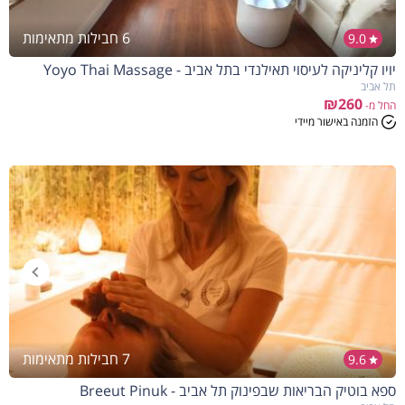
6 חבילות מתאימות
9.0
יויו קליניקה לעיסוי תאילנדי בתל אביב - Yoyo Thai Massage
תל אביב
₪260
החל מ-
הזמנה באישור מיידי
7 חבילות מתאימות
9.6
ספא בוטיק הבריאות שבפינוק תל אביב - Breeut Pinuk