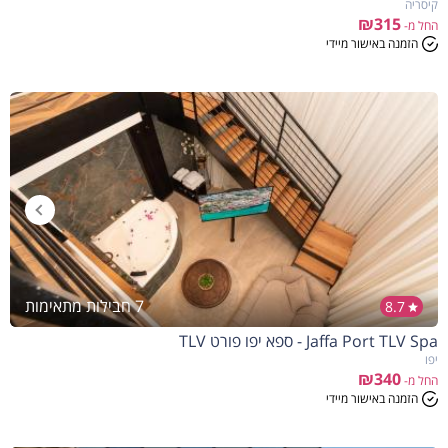
קיסריה
₪315
החל מ-
הזמנה באישור מיידי
7 חבילות מתאימות
8.7
Jaffa Port TLV Spa - ספא יפו פורט TLV
יפו
₪340
החל מ-
הזמנה באישור מיידי