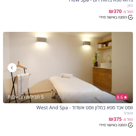
כמון
₪370
החל מ-
הזמנה באישור מיידי
5 חבילות מתאימות
8.6
ווסט אנד ספא במלון ווסט אשדוד - West And Spa
אשדוד
₪375
החל מ-
הזמנה באישור מיידי