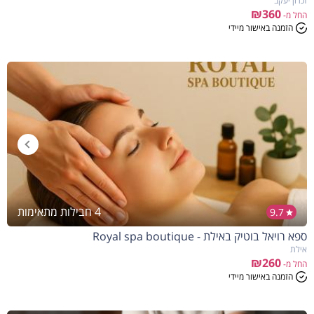
זכרון יעקב
₪360
החל מ-
הזמנה באישור מיידי
4 חבילות מתאימות
9.7
ספא רויאל בוטיק באילת - Royal spa boutique
אילת
₪260
החל מ-
הזמנה באישור מיידי