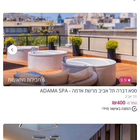
6 חבילות מתאימות
9.9
ספא דברה תל אביב מרשת אדמה - ADAMA SPA
הנחה
7%
בהזמנה להיום
תל אביב
₪400
החל מ-
הזמנה באישור מיידי