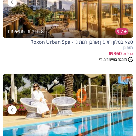
8 חבילות מתאימות
9.7
ספא במלון רוקסון אורבן רמת גן - Roxon Urban Spa
רמת גן
₪360
החל מ-
הזמנה באישור מיידי