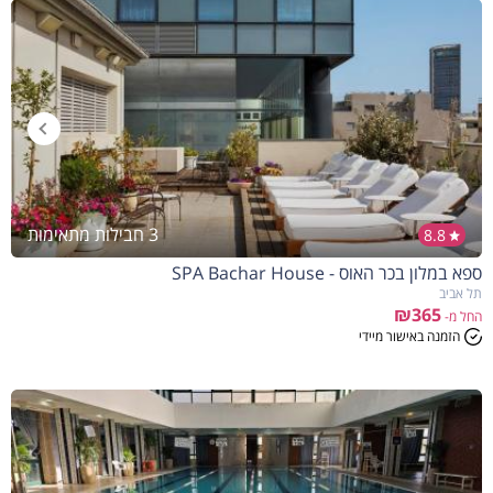
3 חבילות מתאימות
8.8
ספא במלון בכר האוס - SPA Bachar House
תל אביב
₪365
החל מ-
הזמנה באישור מיידי